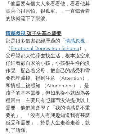
「他需要有個大人來看看他，看看他其
實內心很害怕、很孤單。」一直鐵青着
的臉就流下了眼淚。
情感忽視
 孩子失基本需要
那是很多個案都經歷過的「
情感忽視
」
（
Emotional Deprivation Schema
）。
父母親都太忙碌去找生活，根本沒空來
仔細看顧自家的小孩，小孩很生性的沒
作聲，配合着父母，把自己的感受和需
要都埋藏掉。得到注意 （Attention）、
和情感上被感知 （Attunement）， 是
孩子的基本需要，但如果從小就因為各
種因由，主要只有照顧而沒法提供以上
需要，他們就會學了「我的情感是不重
要的」、「沒有人有興趣知道我有甚麼
感受和需要」，於是人生走着走着，就
到了瓶頸。