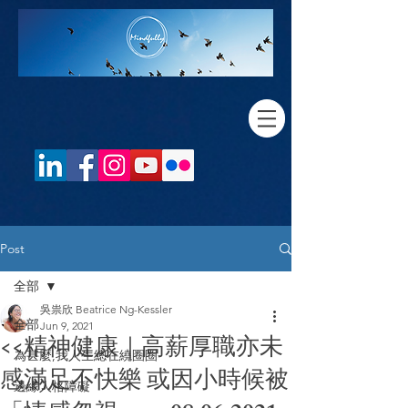
Post
全部
吳祟欣 Beatrice Ng-Kessler
全部
Jun 9, 2021
<<精神健康｜高薪厚職亦未
為甚麼,我人生總在繞圈圈
感滿足不快樂 或因小時候被
邊緣人格障礙