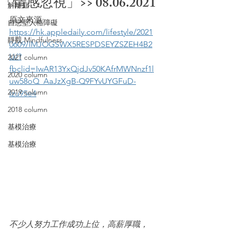
「情感忽視」>> 08.06.2021
解離症
原文來源: 
自戀型人格障礙
https://hk.appledaily.com/lifestyle/2021
靜觀 Mindfulness
0609/IMJOGSWX5RESPDSEYZSZEH4B2
U/?
2021 column
fbclid=IwAR13YxQjdJv50KAfrMWNnzf1l
2020 column
uw58oQ_AaJzXgB-Q9FYvUYGFuD-
2019 column
Izu95e4
2018 column
基模治療
基模治療
不少人努力工作成功上位，高薪厚職，