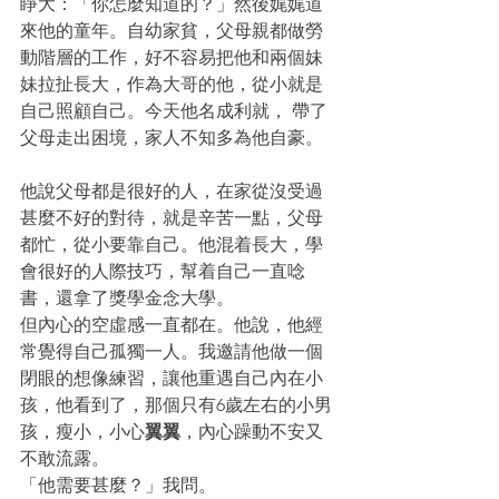
睜大：「你怎麼知道的？」然後娓娓道
來他的童年。自幼家貧，父母親都做勞
動階層的工作，好不容易把他和兩個妹
妹拉扯長大，作為大哥的他，從小就是
自己照顧自己。今天他名成利就， 帶了
父母走出困境，家人不知多為他自豪。
他說父母都是很好的人，在家從沒受過
甚麼不好的對待，就是辛苦一點，父母
都忙，從小要靠自己。他混着長大，學
會很好的人際技巧，幫着自己一直唸
書，還拿了獎學金念大學。
但內心的空虛感一直都在。他說，他經
常覺得自己孤獨一人。我邀請他做一個
閉眼的想像練習，讓他重遇自己內在小
孩，他看到了，那個只有6歲左右的小男
孩，瘦小，小心
翼翼
，內心躁動不安又
不敢流露。
「他需要甚麼？」我問。