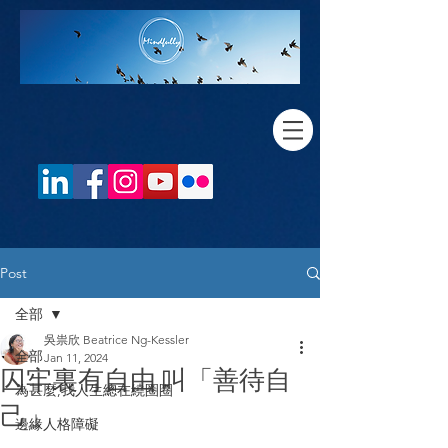
Post
全部
吳祟欣 Beatrice Ng-Kessler
全部
Jan 11, 2024
囚牢裏有自由 叫「善待自
為甚麼,我人生總在繞圈圈
己」
邊緣人格障礙