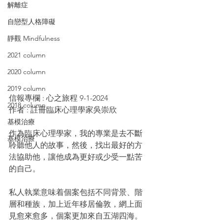
解離症
自戀型人格障礙
靜觀 Mindfulness
2021 column
2020 column
2019 column
信報專欄 : 心之旅程 9-1-2024
2018 column
作者 : 註冊臨床心理學家吳崇欣
基模治療
作為臨床心理學家，我的專業是去不斷
基模治療
聆聽他人的故事，然後，找出最好的方
法協助他，讓他成為更好或少受一點苦
的自己。
私人執業意味着個案包括不同背景、階
層和種族，加上近年移居倫敦，網上面
見愈來愈多，個案更加來自五湖四海。