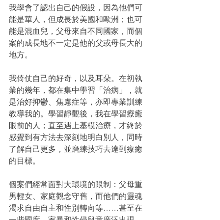
我學會了認出自己的假設，因為他們可
能是華人，但成長於美國和歐洲；也可
能是混血兒，父母來自不同國家，而個
案的成長地不一定是他的父或母長大的
地方。
我倚仗自己的好奇，以及耳朵。在初執
業的幾年，都在集中學習「治病」，就
是治好抑鬱、焦慮症等，亦即專業訓練
教導我的。學習靜觀後，我在學習療癒
眼前的人；直至遇上基模治療，才終於
感覺到有方法去深刻地明白別人，同時
了解自己更多，並磨練技巧去達到療癒
的目標。
個案們經常面對大環境的限制：父母重
男輕女、家庭觀念守舊，而他們的靈魂
渴求自由自主和性別轉向等……甚至在
一些國度，家暴和性侵兒童廣泛出現。