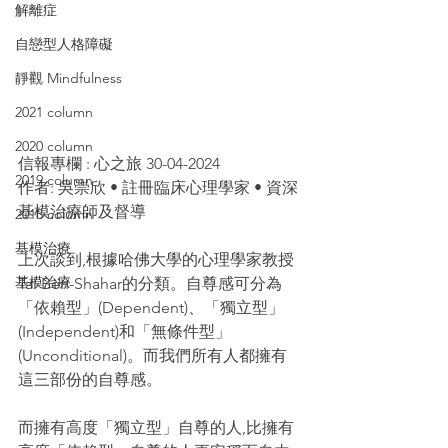
解離症
自戀型人格障礙
靜觀 Mindfulness
2021 column
2020 column
信報專欄 : 心之旅 30-04-2024
2019 column
作者: 吳崇欣 • 註冊臨床心理學家 • 資深
基模治療師及督導
2018 column
基模治療
上次談到,根據哈佛大學的心理學家教授
基模治療
Tal Ben-Shahar的分類。自尊感可分為
「依賴型」(Dependent)、「獨立型」 
(Independent)和「無條件型」
(Unconditional)。而我們所有人都擁有
這三部份的自尊感。
而擁有高度「獨立型」自尊的人,比擁有