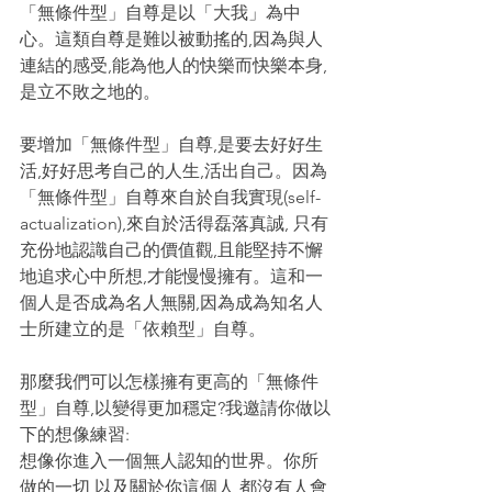
「無條件型」自尊是以「大我」為中
心。這類自尊是難以被動搖的,因為與人
連結的感受,能為他人的快樂而快樂本身,
是立不敗之地的。
要增加「無條件型」自尊,是要去好好生
活,好好思考自己的人生,活出自己。因為
「無條件型」自尊來自於自我實現(self-
actualization),來自於活得磊落真誠, 只有
充份地認識自己的價值觀,且能堅持不懈
地追求心中所想,才能慢慢擁有。這和一
個人是否成為名人無關,因為成為知名人
士所建立的是「依賴型」自尊。
那麼我們可以怎樣擁有更高的「無條件
型」自尊,以變得更加穩定?我邀請你做以
下的想像練習:
想像你進入一個無人認知的世界。你所
做的一切,以及關於你這個人,都沒有人會