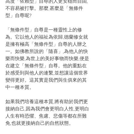
高度「依賴型」自尊的人更安穩而自由,
不容易被打擊。那麼,甚麼是「無條件
型」自尊呢?
「無條件型」自尊是一種靈性上的修
為。它以他人的福祉為依歸,德蘭修女就
是擁有極高「無條件型」自尊的人辦之
一。如佛教所說的「隨喜」,為他人的快
樂而快樂,為世上的美好事物而快樂,便是
在建立「無條件型」自尊。他的重點在
於感受到與他人的連繫,並想讓這個世界
變得更好。這其實是我們與生俱來的其
中一種本質。
如果我們培養這種本質,將有助於我們更
接納自己,因為我們會更明白人性,更明白
人生有時恐懼、焦慮、悲傷等都在所難
免,也就更接納自己的自然狀態。