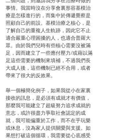
二個問題，則邀請我分享在治療時做的
事情。我當時沒在分享會裏形容基模治
療是怎樣進行的，而集中於傳遞覺察是
照顧自己的前設。基模治療之核心，是
了解自己的重複人生軌跡，因此它不止
適合嚴重心理困擾的人，也適合普羅大
眾。由於我們兒時有些核心需要沒被滿
足，因而建立了一些應付壓力/或藉以滿
足這些需要的機制來填補，不過我們長
大成人後，這些機制已經不合用，或者
帶來了很大的反效果。
舉一個極簡化例子，如果我從小在家裏
接收的訊息，是必須有成就才有價值，
那麼我可能建立了超級努力追求成就的
意志，或許很盡力爭取社會認定的成
就，我可能偏重於工作，而不在乎玩樂
或休息，沒為家人提供關愛與支援。如
果想打破這個循環，我需要從心底感受