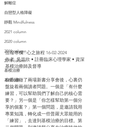
解離症
自戀型人格障礙
靜觀 Mindfulness
2021 column
2020 column
2019 column
信報專欄 : 心之旅程 16-02-2024
作者: 吳崇欣 • 註冊臨床心理學家 • 資深
2018 column
基模治療師及督導
基模治療
在香港做了兩場新書分享會後，心裏仍
基模治療
盤旋着兩個讀者問題。一個是「有什麼
練習，可以幫助我們了解自己的核心需
要？」另一個是「你怎樣幫助第一個分
享的個案？」第一個問題，是邀請我用
專業知識，轉化成一些普羅大眾能用的
「練習」，去達到基模治療的目標。第