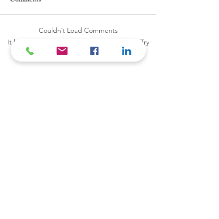
Comments
如何應付不安全感
Couldn’t Load Comments
囚牢的大門已開, 你為什麼
It looks like there was a technical problem. Try
reconnecting or refreshing the page.
還在這兒?
Refresh
CONTACT US
For any questions, you can reach us here: