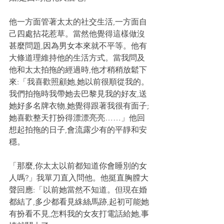
他一方面管著太太的社交生活,一方面自
己四處拈花惹草。當然他覺得這樣做沒
甚麼問題,因為男女本來就不平等。他有
大條道理維持他的生活方式。當我問及
他和太太拍拖的經過時,他才稍稍放鬆下
來:「我喜歡照顧她,她以前很順從我的。
我們拍拖時我帶她去巴黎見我的好友,送
她好多名牌衣物,她覺得跟著我很有面子;
她喜歡整天打扮得漂漂亮亮……」他回
想起拍拖的日子,會流露少有的平靜和安
穩。
「那麼,你太太以前都知道你會睡別的女
人嗎?」我單刀直入問他。他挺直胸膛大
聲回應:「以前她當然不知道。但現在婚
都結了,多少都看見絑絲馬跡,起初可能她
有扮看不見,怎料我的女友打電話給她,事