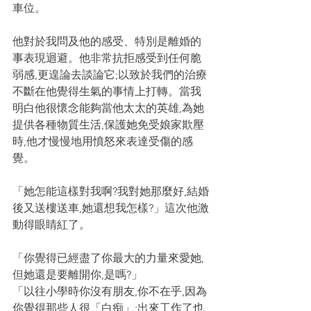
車位。
他對於我問及他的感受、特別是離婚的
事表現迴避。他非常抗拒感受到任何脆
弱感,更遑論去談論它;以致於我們的治療
不斷在他覺得生氣的事情上打轉。當我
明白他很懷念能夠當他太太的英雄,為她
提供各種物質生活,保護她免受娘家欺壓
時,他才慢慢地用憤怒來表達受傷的感
覺。
「她怎能這樣對我啊?我對她那麼好,結婚
後又送樓送車,她還想我怎樣?」這次他激
動得眼睛紅了。
「你覺得已經盡了你最大的力量來愛她,
但她還是要離開你,是嗎?」
「以往小學時你沒有朋友,你不在乎,因為
你覺得那些人很「白痴」;出來工作了也