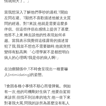
情就鬧大了。」
當我想深入了解他們爭吵的過程,T開始
左閃右避。T顯然不喜歡描述他被太太質
問的經過。對T來說,他就是需要這麼多
伴侶。但這些伴侶在感情上提供了甚麼,
他答不上來,轉去談他的性表現如何卓
越。當我表示我覺得這樣露骨的描述冒
犯了我,我並不想也不需要聽時,他就突然
變得有點高興:「心理學家不是都想明白
病人的心理嗎?我是你的病人啊!」
在治療關係中,T不時會呈現出一種要嚇
人(intimidating)的姿態。
T會因各種小事情不順心而發脾氣。例如
有一次,他的司機剛好生病了,他要自駕前
來診所,但找不到泊車的地方,他一坐下來
對著我大罵,問我的診所為甚麼沒有私人