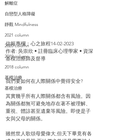
解離症
自戀型人格障礙
靜觀 Mindfulness
2021 column
信報專欄：心之旅程14-02-2023
2020 column
作者: 吳崇欣 • 註冊臨床心理學家 • 資深
2019 column
基模治療師及督導
2018 column
基模治療
我們要如何在人際關係中覺得安全?
基模治療
其實幾乎所有人際關係都含有風險。因
為關係都無可避免地存在著不被理解、
重視、體諒甚至遺棄等風險。即使是子
女與父母的關係。
雖然世人歌頌母愛偉大,但天下畢竟有各