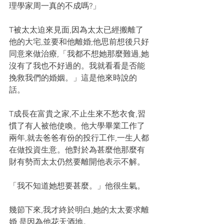
理學家周一真的不成嗎?」
T被太太迫來見面,因為太太已經搬離了
他的大宅,並要和他離婚;他思前想後只好
同意來做治療,「我都不想她那麼難過,她
沒有了我也不好過的。我就看看是否能
挽救我們的婚姻。」這是他來時說的
話。
T成長在富貴之家,不止生來不愁衣食,習
慣了有人被他使喚。他大學畢業工作了
兩年,就去爸爸有份的投行工作,一生人都
在做投資生意。他對於為甚麼他那麼有
財有勢而太太仍然要離開他表示不解。
「我不知道她想要甚麼。」他很生氣。
幾節下來,我才終於明白,她的太太要求離
婚,是因為他花天酒地。