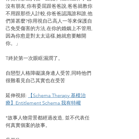
沒有朋友,你有委屈跟爸爸說,爸爸就教你
不用跟那些人計較,你爸爸認識誰和誰,他
們算甚麼?你用視自己高人一等來保護自
己免受傷害的方法,在你的婚姻上不管用,
因為你愈是對太太這樣,她就愈要離開
你。」
T終於第一次眼眶濕潤了。
自戀型人格障礙讓身邊人受苦,同時他們
很難看見自己其實也在受苦
延伸視頻: 
【Schema Therapy 基模治
療】Entitlement Schema 我有特權
*故事人物背景都經過改造, 並不代表任
何真實個案的故事。