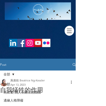
Post
全部
吳祟欣 Beatrice Ng-Kessler
全部
Apr 13, 2023
自我犠牲的作用
為甚麼,我人生總在繞圈圈
邊緣人格障礙