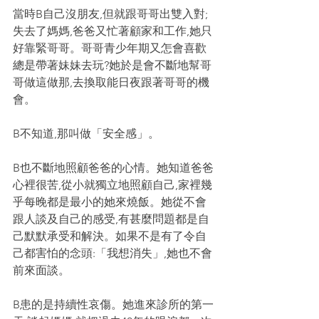
當時B自己沒朋友,但就跟哥哥出雙入對;
失去了媽媽,爸爸又忙著顧家和工作,她只
好靠緊哥哥。哥哥青少年期又怎會喜歡
總是帶著妹妹去玩?她於是會不斷地幫哥
哥做這做那,去換取能日夜跟著哥哥的機
會。
B不知道,那叫做「安全感」。
B也不斷地照顧爸爸的心情。她知道爸爸
心裡很苦,從小就獨立地照顧自己,家裡幾
乎每晚都是最小的她來燒飯。她從不會
跟人談及自己的感受,有甚麼問題都是自
己默默承受和解決。如果不是有了令自
己都害怕的念頭:「我想消失」,她也不會
前來面談。
B患的是持續性哀傷。她進來診所的第一