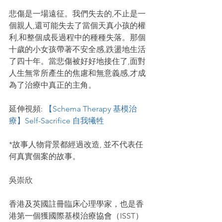
悲傷是一場遠征。我們失去的,不止是一
個親人,還可能失去了當個天真小孩的權
利,和整個成長過程中的種種失落。那個
十歲的小女孩帶著不安全感,跌盪地生活
了四十年。當悲傷被好好地接住了,面對
人生無常所產生的焦慮和無意義感,才成
為了治療中真正的主角。
延伸視頻: 
【Schema Therapy 基模治
療】Self-Sacrifice 自我犧牲
*故事人物背景都經過改造, 並不代表任
何真實個案的故事。
吳崇欣
香港及英國註冊臨床心理學家，也是香
港第一個獲國際基模治療協會（ISST）