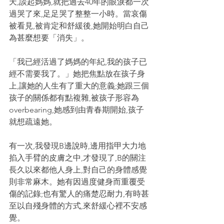
天,談起媽媽,就把過去40年的眼淚都一次
過哭了來,足足哭了整整一小時。當哀傷
被看見,被肯定和舒緩後,她開始明白自己
為甚麼想要「消失」。
「我已經活過了媽媽的年紀,我的孩子已
經不需要我了。」她把焦點放在孩子身
上,讓她的人生有了重大的意義;她跟三個
孩子的關係都有點複雜,被孩子形容為
overbearing,她感到由青春期開始,孩子
就想疏遠她。
有一次,我發現B邊說時,邊用指甲大力地
掐入手臂的皮膚之中,才發現了,B的關注
長久以來都他人身上,對自己的身體感覺
則非常麻木。她有因過度健身而重覆受
傷的記錄;也有驚人的痛楚忍耐力,有時甚
至以自殘身體的方式,來舒緩心裡不安感
覺。