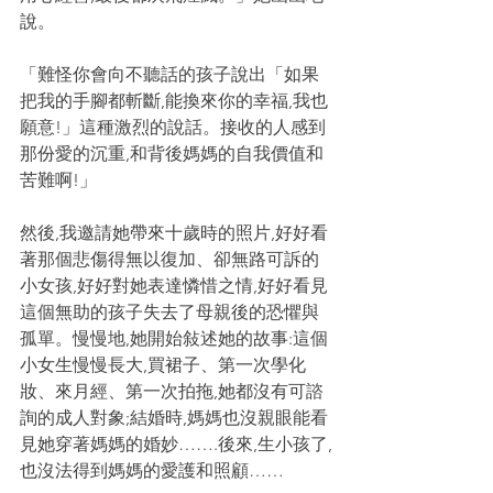
說。
「難怪你會向不聽話的孩子說出「如果
把我的手腳都斬斷,能換來你的幸福,我也
願意!」這種激烈的說話。接收的人感到
那份愛的沉重,和背後媽媽的自我價值和
苦難啊!」
然後,我邀請她帶來十歲時的照片,好好看
著那個悲傷得無以復加、卻無路可訴的
小女孩,好好對她表達憐惜之情,好好看見
這個無助的孩子失去了母親後的恐懼與
孤單。慢慢地,她開始敍述她的故事:這個
小女生慢慢長大,買裙子、第一次學化
妝、來月經、第一次拍拖,她都沒有可諮
詢的成人對象;結婚時,媽媽也沒親眼能看
見她穿著媽媽的婚妙…….後來,生小孩了,
也沒法得到媽媽的愛護和照顧……