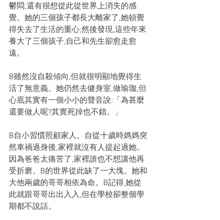
鬱悶,還有很想從此從世界上消失的感
覺。她的三個孩子都長大離家了,她頓覺
得失去了生活的重心;然後發現,這些年來
養大了三個孩子,自己和先生卻愈走愈
遠。
B雖然沒自殺傾向,但就很明顯地覺得生
活了無意義。她仍然去健身室,做瑜珈,但
心底其實有一個小小的聲音說:「為甚麼
還要做人呢?其實死掉也不錯。」
B自小習慣照顧家人。自從十歲時媽媽突
然車禍過身後,家裡就沒有人提起過她。
因為爸爸太痛苦了,家裡誰也不想讓他再
受折磨。B的世界從此缺了一大塊。她和
大他兩歲的哥哥相依為命。B記得,她從
此就跟哥哥出出入入,但在學校卻整個學
期都不說話。