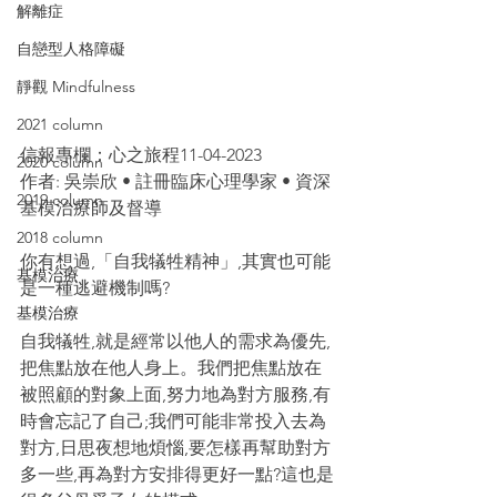
解離症
自戀型人格障礙
靜觀 Mindfulness
2021 column
信報專欄：心之旅程11-04-2023
2020 column
作者: 吳崇欣 • 註冊臨床心理學家 • 資深
2019 column
基模治療師及督導
2018 column
你有想過,「自我犠牲精神」,其實也可能
基模治療
是一種逃避機制嗎?
基模治療
自我犠牲,就是經常以他人的需求為優先,
把焦點放在他人身上。我們把焦點放在
被照顧的對象上面,努力地為對方服務,有
時會忘記了自己;我們可能非常投入去為
對方,日思夜想地煩惱,要怎樣再幫助對方
多一些,再為對方安排得更好一點?這也是