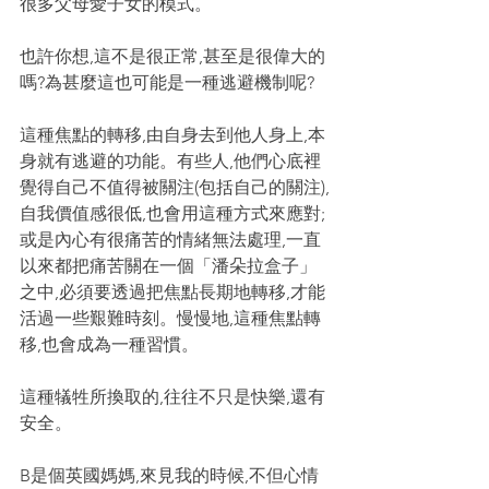
很多父母愛子女的模式。
也許你想,這不是很正常,甚至是很偉大的
嗎?為甚麼這也可能是一種逃避機制呢?
這種焦點的轉移,由自身去到他人身上,本
身就有逃避的功能。有些人,他們心底裡
覺得自己不值得被關注(包括自己的關注),
自我價值感很低,也會用這種方式來應對;
或是內心有很痛苦的情緒無法處理,一直
以來都把痛苦關在一個「潘朵拉盒子」
之中,必須要透過把焦點長期地轉移,才能
活過一些艱難時刻。慢慢地,這種焦點轉
移,也會成為一種習慣。
這種犠牲所換取的,往往不只是快樂,還有
安全。
B是個英國媽媽,來見我的時候,不但心情