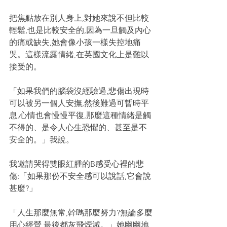
把焦點放在別人身上,對她來說不但比較
輕鬆,也是比較安全的,因為一旦觸及內心
的痛或缺失,她會像小孩一樣失控地痛
哭。這樣流露情緒,在英國文化上是難以
接受的。
「如果我們的腦袋沒經驗過,悲傷出現時
可以被另一個人安撫,然後難過可暫時平
息,心情也會慢慢平復,那麼這種情緒是觸
不得的、是令人心生恐懼的、甚至是不
安全的。」我說。
我邀請哭得雙眼紅腫的B感受心裡的悲
傷:「如果那份不安全感可以說話,它會說
甚麼?」
「人生那麼無常,幹嗎那麼努力?無論多麼
用心經營,最後都灰飛煙滅。」她幽幽地