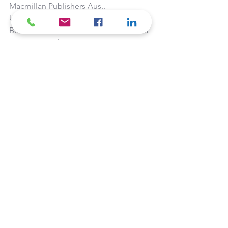
Macmillan Publishers Aus..
Urban, M. (2022). The Book of 
Boundaries: Set the Limits that Will Set 
You Free. Dial Press.
See All
Recent Posts