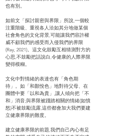
也有別。
如前文「探討親密與界限」所說,一個較
注重階級、重視各人洽如其分地做某個
社會角色的文化背景,可能讓我們容許權
威不顧我們的感受而入侵我們的界限
(Ray, 2021)。這文化鼓勵互相猜測對方的
心思,不鼓勵把話說白,令健康的人際界限
變得模糊。
文化中對情緒的表達也有「角色期
待」。如「和顏悅色」地對待父母、在
團體中要「以和為貴」,讓人傾向把「不
和」消音;與界限被踐踏相關的情緒(如憤
怒)不被鼓勵流露,這些都會加大我們要建
立健康界限的難度。
建立健康界限的前題,我們自己內心有足