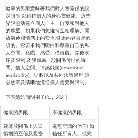
健康的界限意味著我們對人際關係的設
定限制,以維持個人的身心靈健康。這些
界限協助建立個人自主、自我和對他人
的尊重。如果我們想維持互相理解、開
放溝通和情感上的安全,健康的界限是必
須的。它要求我們明白和尊重自己的私
人空間、私隱、感受、價值觀、先後次
序及限制,及我願為一段關係付出的時
間、個人空間、情感能耐(emotional 
availability)、財政以及共同決策過程,這
必然牽及清晰地溝通個人需要與限制。
下表總結簡明例子(Ray, 2021)
健康的界限
不健康的界限
建基於關係上與日
毫無辯識的信任( 如
俱增的互信及親密
信任所有人、或完