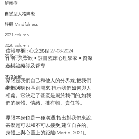
解離症
自戀型人格障礙
靜觀 Mindfulness
2021 column
2020 column
信報專欄 : 心之旅程 27-08-2024
2019 column
作者: 吳崇欣 • 註冊臨床心理學家 • 資深
基模治療師及督導
2018 column
基模治療
界限是我們自己和他人的分界線,把我們
基模治療
的個人身份區別開來,指示我們如何與人
相處。它決定了甚麼是屬於我們的,如我
們的身體、情緒、擁有物、責任等。
界限本身也是一種溝通,指出對我們來說,
甚麼是可以和不可以接受,建立自在的、
身體上與心靈上的距離(Martin, 2021)。