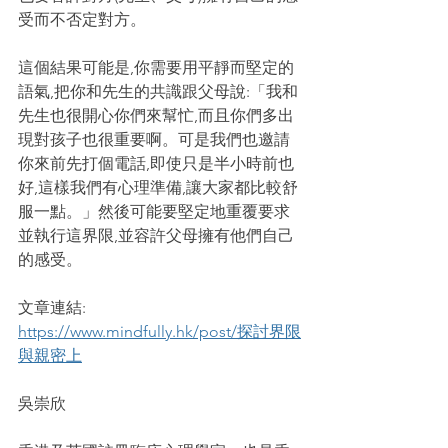
受而不否定對方。
這個結果可能是,你需要用平靜而堅定的
語氣,把你和先生的共識跟父母說:「我和
先生也很開心你們來幫忙,而且你們多出
現對孩子也很重要啊。可是我們也邀請
你來前先打個電話,即使只是半小時前也
好,這樣我們有心理準備,讓大家都比較舒
服一點。」然後可能要堅定地重覆要求
並執行這界限,並容許父母擁有他們自己
的感受。
文章連結: 
https://www.mindfully.hk/post/探討界限
與親密上
吳崇欣