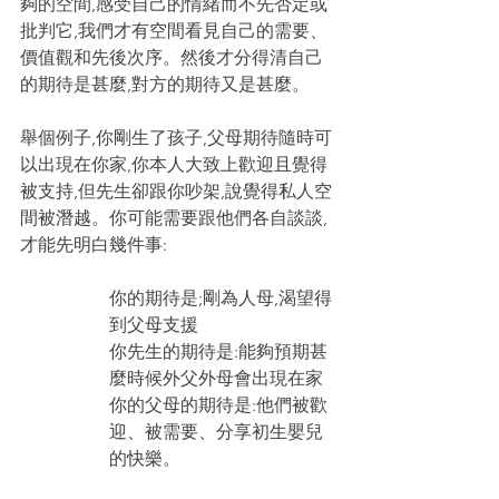
夠的空間,感受自己的情緒而不先否定或
批判它,我們才有空間看見自己的需要、
價值觀和先後次序。然後才分得清自己
的期待是甚麼,對方的期待又是甚麼。
舉個例子,你剛生了孩子,父母期待隨時可
以出現在你家,你本人大致上歡迎且覺得
被支持,但先生卻跟你吵架,說覺得私人空
間被潛越。你可能需要跟他們各自談談,
才能先明白幾件事:
你的期待是;剛為人母,渴望得
到父母支援
你先生的期待是:能夠預期甚
麼時候外父外母會出現在家
你的父母的期待是:他們被歡
迎、被需要、分享初生嬰兒
的快樂。