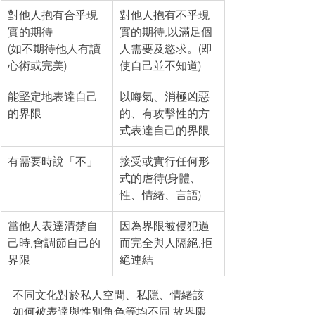
對他人抱有合乎現
對他人抱有不乎現
實的期待
實的期待,以滿足個
(如不期待他人有讀
人需要及慾求。(即
心術或完美)
使自己並不知道)
能堅定地表達自己
以晦氣、消極凶惡
的界限
的、有攻擊性的方
式表達自己的界限
有需要時說「不」
接受或實行任何形
式的虐待(身體、
性、情緒、言語)
當他人表達清楚自
因為界限被侵犯過
己時,會調節自己的
而完全與人隔絕,拒
界限
絕連結
不同文化對於私人空間、私隱、情緒該
如何被表達與性別角色等均不同,故界限