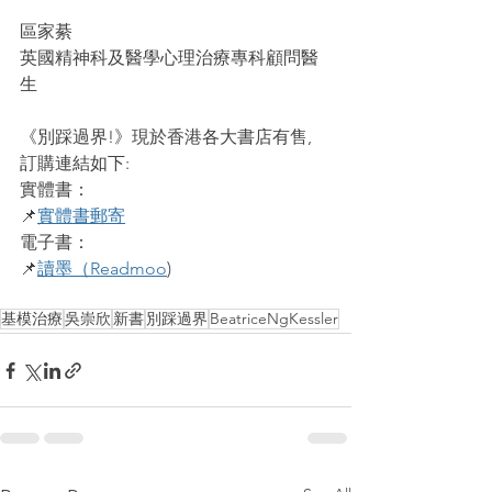
區家綦
英國精神科及醫學心理治療專科顧問醫
生
《別踩過界!》現於香港各大書店有售, 
訂購連結如下:
實體書：
📌
實體書郵寄
電子書：
📌
讀墨（Readmoo
)
基模治療
吳崇欣
新書
別踩過界
BeatriceNgKessler