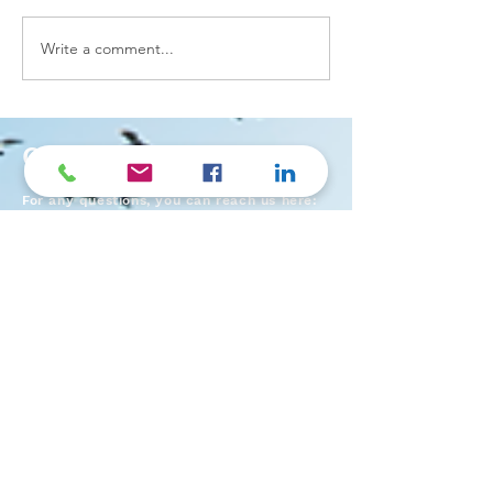
臨床心理學家的
Write a comment...
新書《別踩過界!》推薦序
一
CONTACT US
For any questions, you can reach us here: