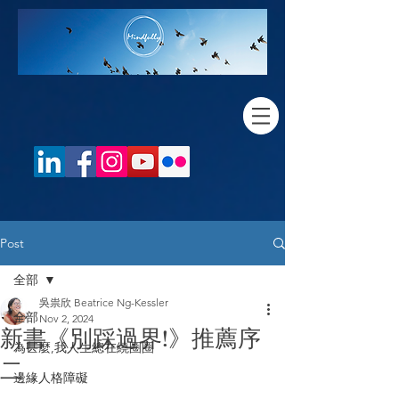
Post
全部
吳祟欣 Beatrice Ng-Kessler
全部
Nov 2, 2024
新書《別踩過界!》推薦序
為甚麼,我人生總在繞圈圈
二
邊緣人格障礙