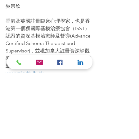
吳崇欣
香港及英國註冊臨床心理學家，也是香
港第一個獲國際基模治療協會（ISST）
認證的資深基模治療師及督導(Advance 
Certified Schema Therapist and 
Supervisor)，並獲加拿大註冊資深靜觀
導師資格。創辦公司Mindfully,推廣靜觀
並提供專業心理治療服務。
www.mindfully.hk
Photo credit: HKEJ
BPD
邊緣人格障礙
邊緣人格障礙