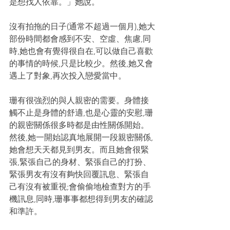
是想找人依靠。」她說。
沒有拍拖的日子(通常不超過一個月),她大
部份時間都會感到不安、空虛、焦慮,同
時,她也會有覺得很自在,可以做自己喜歡
的事情的時候,只是比較少。然後,她又會
遇上了對象,再次投入戀愛當中。
珊有很強烈的與人親密的需要。身體接
觸不止是身體的舒適,也是心靈的安慰,珊
的親密關係很多時都是由性關係開始。
然後,她一開始認真地展開一段親密關係,
她會想天天都見到男友。而且她會很緊
張,緊張自己的身材、緊張自己的打扮、
緊張男友有沒有夠快回覆訊息、緊張自
己有沒有被重視;會偷偷地檢查對方的手
機訊息,同時,珊事事都想得到男友的確認
和準許。