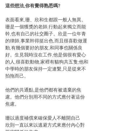
這些想法,你有覺得熟悉嗎?
表面看來,珊、欣和生都跟一般人無異。
珊是一個獲獎的老師,行動起來獨立而能
幹,也有自己的社交圈子。欣是一位年青
的律師,事業幹得挺出色,而且很喜歡做運
動,有幾個要好的朋友,和同事也關係良
好。生見我時沒在工作,他是個很有愛心
的人,很喜歡動物,家裡有貓狗共五隻;他和
中學時的朋友保持一定連繫,只是從來不
拍拖而己。
他們的共通點,是他們都有被遺棄的焦
慮。他們分別用不同的方式應付著這份
焦慮。
珊以過度補償來確保愛人不離開自己
欣則一直以來以逃避方式來應付內心對