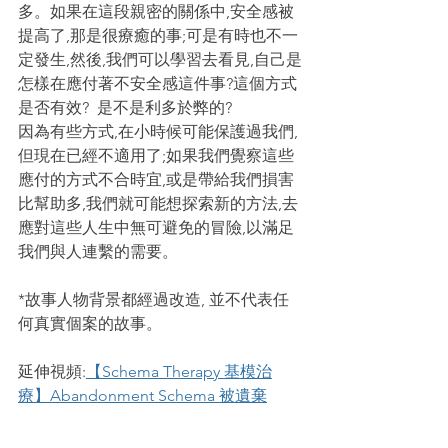
多。如果在這段親密的關係中,安全感被
提高了,那是很療癒的事;可是有時也不一
定發生,然後,我們可以學習去看見,自己是
怎樣在應付著不安全感這件事?這個方式
是否有效?  是不是利多於弊的?
因為有些方式,在小時候可能保護過我們,
但現在已經不適用了;如果我們覺察這些
應付的方式不合時宜,或是帶給我們損害
比幫助多,我們就可能想探索新的方法,去
應對這些人生中無可避免的冒險,以滿足
我們與人連繫的需要。
*故事人物背景都經過改造, 並不代表任
何真實個案的故事。
延伸視頻:
【Schema Therapy 基模治
療】Abandonment Schema 被遺棄