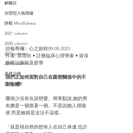
解離症
自戀型人格障礙
靜觀 Mindfulness
2021 column
2020 column
信報專欄：心之旅程09-05-2023
2019 column
作者: 吳崇欣 • 註冊臨床心理學家 • 資深
基模治療師及督導
2018 column
基模治療
我們正如何面對自己在親密關係中的不
基模治療
安全感?
珊很少沒有在談戀愛。簡單點說,她的男
友總是一個接著一個。不是說她人很隨
便,而是她就是沒法不這樣。
「就是很自然的想有人在自己身邊,也許