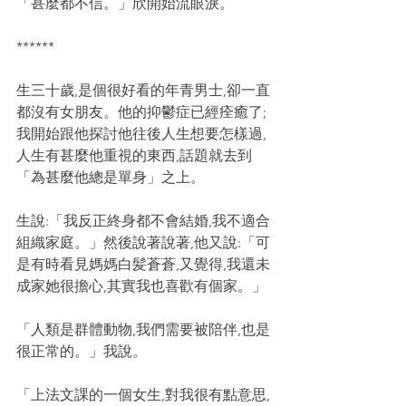
「甚麼都不信。」欣開始流眼淚。
******
生三十歲,是個很好看的年青男士,卻一直
都沒有女朋友。他的抑鬱症已經痊癒了;
我開始跟他探討他往後人生想要怎樣過,
人生有甚麼他重視的東西,話題就去到
「為甚麼他總是單身」之上。
生說:「我反正終身都不會結婚,我不適合
組織家庭。」然後說著說著,他又說:「可
是有時看見媽媽白髪蒼蒼,又覺得,我還未
成家她很擔心,其實我也喜歡有個家。」
「人類是群體動物,我們需要被陪伴,也是
很正常的。」我說。
「上法文課的一個女生,對我很有點意思,