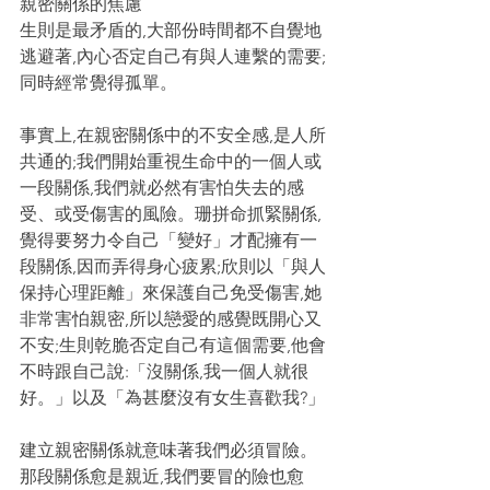
親密關係的焦慮
生則是最矛盾的,大部份時間都不自覺地
逃避著,內心否定自己有與人連繫的需要;
同時經常覺得孤單。
事實上,在親密關係中的不安全感,是人所
共通的;我們開始重視生命中的一個人或
一段關係,我們就必然有害怕失去的感
受、或受傷害的風險。珊拼命抓緊關係,
覺得要努力令自己「變好」才配擁有一
段關係,因而弄得身心疲累;欣則以「與人
保持心理距離」來保護自己免受傷害,她
非常害怕親密,所以戀愛的感覺既開心又
不安;生則乾脆否定自己有這個需要,他會
不時跟自己說:「沒關係,我一個人就很
好。」以及「為甚麼沒有女生喜歡我?」
建立親密關係就意味著我們必須冒險。
那段關係愈是親近,我們要冒的險也愈