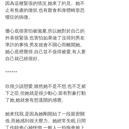
因為這種緊張的情況,她來了約見。她不
止有焦慮的徵狀,也有厭食和身體畸形恐
懼症的病徵。
珊心底很害怕被拋棄,所以她對於自己的
外表很緊張,也害怕如果做了沒得到男友
準許的事情,男友就會不開心而離開她。
她心底裡覺得,自己並不值得被愛,有人要
自己就已經很好。
******
欣很少談戀愛,雖然她不是不想,也不乏裙
下之臣,但她就是很少動心;當有對象打動
了她,她就會有想逃開的感覺。
她來找我,是因為她剛開始了一段親密關
係,而她感到很大壓力。她經常失眠,日間
工作時會心神恍惚,一般人一拍拖會臉上