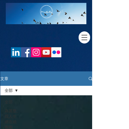
文章
全部
全部
為甚麼,
我人生
總在繞
圈圈