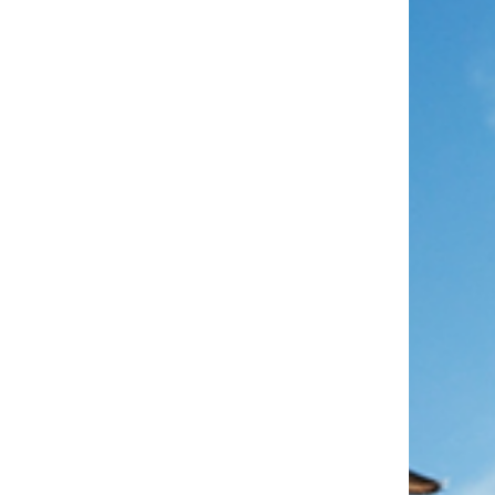
,
密
六
孩
工