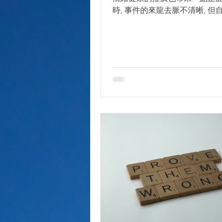
時, 事件的來龍去脈不清晰, 
是很值得留意。 有一些謬誤, 
母注意, 特別是育有青少年的父母:
果真的想自殺的人, 並不會掛在口邊