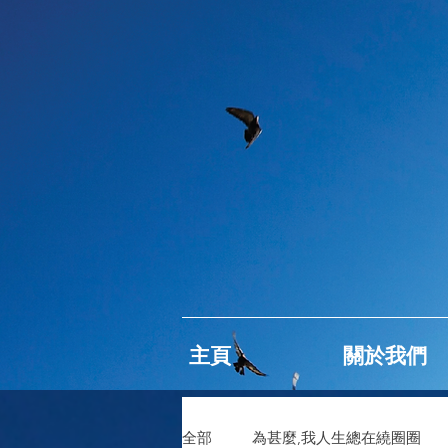
主頁
關於我們
全部
為甚麼,我人生總在繞圈圈