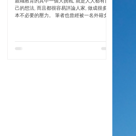
回
親職教育的其中一個大挑戰, 就是人人都有自
己
己的想法, 而且都很容易評論人家, 做成很多根
本不必要的壓力。 筆者也曾經被一名外籍女士
弱
在巴士中大罵, 因為女兒哭著要吃糖媽媽沒給,
安撫沒用就容讓她哭哭, 也許是哭聲太吵, 我以
作
為都不到兩分鐘的事, 那女士就臨下車時走來
教訓我,...