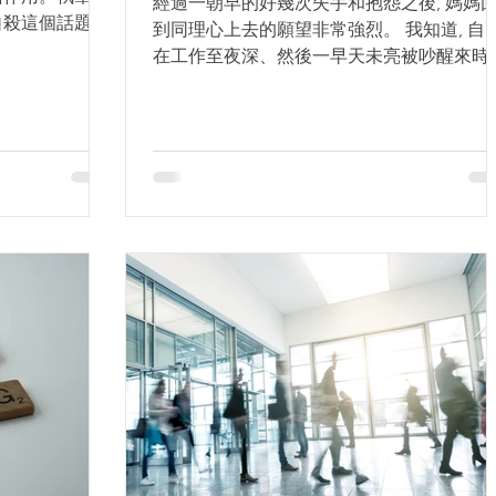
經過一朝早的好幾次失手和抱怨之後, 媽媽
但自殺這個話題還
到同理心上去的願望非常強烈。 我知道, 自
還是值得各位父
在工作至夜深、然後一早天未亮被吵醒來時,
 謬誤一. 如
早上一個照顧兩個幼童的時間, 是自己最脆
,...
的時間。因為孩子的需要跟我的需要有衝突
啊....拖著疲憊的身體, 為免孩子吵醒同樣工
至深夜的先生,...