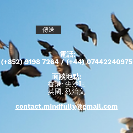
傳送
電話:
(+852) 9198 7264 / (+44) 07442240975
面談地點:
香港: 尖沙咀
​英國, 烈治文
contact.mindfully@gmail.com