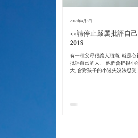
2018年4月3日
<<請停止嚴厲批評自己>> 0
2018
有一種父母很讓人頭痛, 就是
批評自己的人。 他們會把很小
大, 會對孩子的小過失沒法忍受
反應。有些會事後後悔內疚不已
為人不好, 只是, 對自己特別
心或出亂子, 心裡會不由自主地
很自然地,...