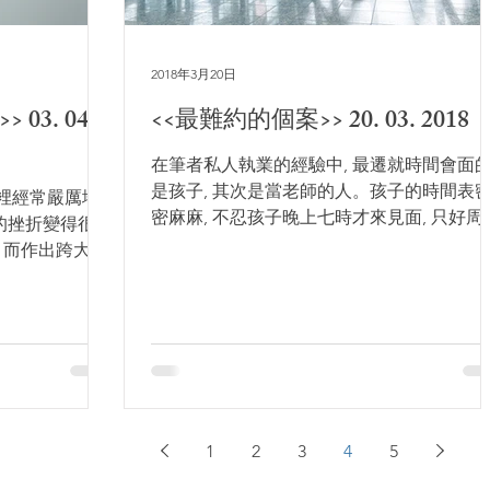
2018年3月20日
3. 04.
<<最難約的個案>> 20. 03. 2018
在筆者私人執業的經驗中, 最遷就時間會面的
是孩子, 其次是當老師的人。孩子的時間表
心裡經常嚴厲地
密麻麻, 不忍孩子晚上七時才來見面, 只好周
的挫折變得很
或周日約見, 結果, 也並沒有較為容易一點, 
, 而作出跨大的
子還是要趕來趕去。 我經常想, 這種比全職
。 他們並不是
作的大人還要累、還要緊湊的時間表,...
嚴苛。有事情不順
責怪自己; 或是
1
2
3
4
5