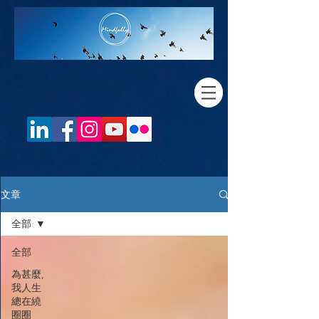
文章
全部
全部
為甚麼,
我人生
總在繞
圈圈