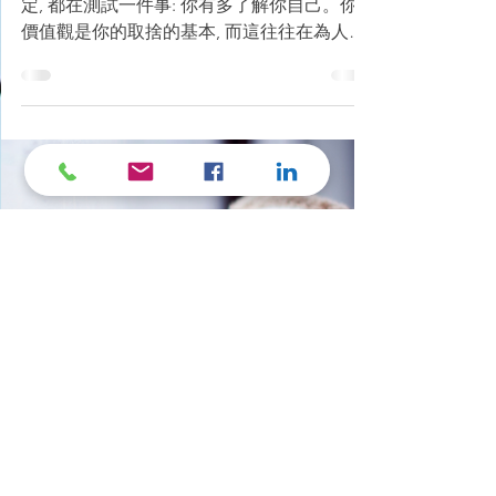
<<當父母是最大的修行>> 22. 08.
2018
當父母最大的挑戰是, 天天各種大大小小的決
定, 都在測試一件事: 你有多了解你自己。你的
價值觀是你的取捨的基本, 而這往往在為人父
母的過程中受到前所未有的挑戰。因為, 我們
那麼愛自己的孩子。 如果我能覺察, 至少我可
以不完全接受社會給予的價值, 但如果一個人
很少覺察,...