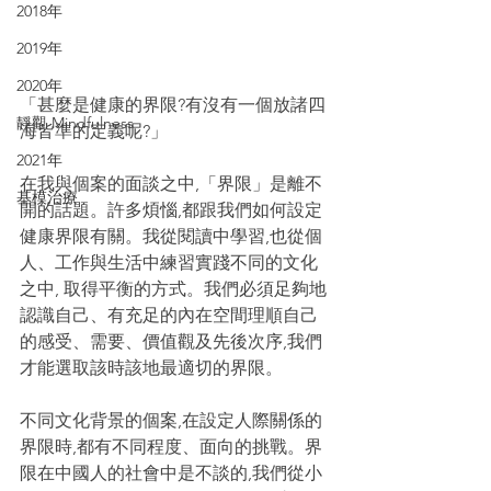
2018年
2019年
2020年
「甚麼是健康的界限?有沒有一個放諸四
靜觀 Mindfulness
海皆準的定義呢?」
2021年
在我與個案的面談之中,「界限」是離不
基模治療
開的話題。許多煩惱,都跟我們如何設定
健康界限有關。我從閱讀中學習,也從個
人、工作與生活中練習實踐不同的文化
之中, 取得平衡的方式。我們必須足夠地
認識自己、有充足的內在空間理順自己
的感受、需要、價值觀及先後次序,我們
才能選取該時該地最適切的界限。
不同文化背景的個案,在設定人際關係的
界限時,都有不同程度、面向的挑戰。界
限在中國人的社會中是不談的,我們從小