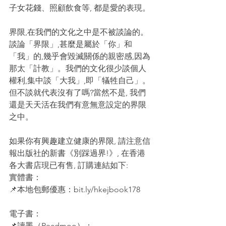
子女花錢、照顧飲食等, 都是愛的表現。
界限,在我們的文化之中是不被談論的。
談論「界限」,甚麼是屬於「你」和
「我」的,幾乎會毀滅關係的親密感,因為
那太「計教」。我們的文化很少談個人
權利,集中談「大我」,即「犠牲自己」。
但不談就代表沒有了嗎?當然不是, 我們
還是天天活在我們有意無意設定的界限
之中。
如果你有興趣建立健康的界限, 請注意信
報出版社的新書《別踩過界!》, 在香港
各大書店現已有售, 訂購連結如下:
實體書：
📌本地包郵優惠：bit.ly/hkejbook178
電子書：
📌讀墨（Readmoo）：