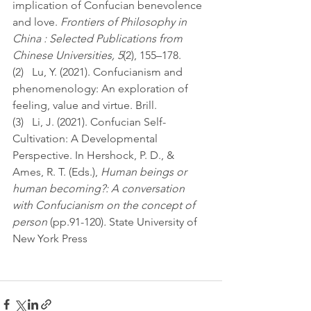
implication of Confucian benevolence 
and love.
 Frontiers of Philosophy in 
China : Selected Publications from 
Chinese Universities, 5
(2), 155–178.
(2)   Lu, Y. (2021). Confucianism and 
phenomenology: An exploration of 
feeling, value and virtue. Brill.
(3)   Li, J. (2021). Confucian Self-
Cultivation: A Developmental 
Perspective. In Hershock, P. D., & 
Ames, R. T. (Eds.), 
Human beings or 
human becoming?: A conversation 
with Confucianism on the concept of 
person 
(pp.91-120)
. 
State University of 
New York Press