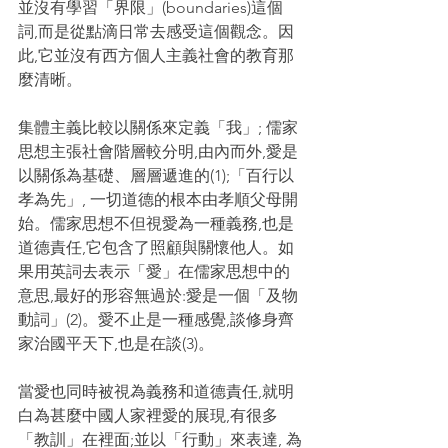
並沒有學習「界限」(boundaries)這個
詞,而是從點滴日常去感受這個觀念。因
此,它並沒有西方個人主義社會的教育那
麼清晰。
集體主義比較以關係來定義「我」; 儒家
思想主張社會階層較分明,由內而外,愛是
以關係為基礎、層層遞進的(1);「百行以
孝為先」, 一切道德的根本由孝順父母開
始。儒家思想不但視愛為一種義務,也是
道德責任,它包含了照顧與關懷他人。如
果用英詞去表示「愛」在儒家思想中的
意思,最好的形容無過於:愛是一個「及物
動詞」(2)。愛不止是一種感覺,談修身齊
家治國平天下,也是在談(3)。
當愛也同時被視為義務和道德責任,就明
白為甚麼中國人家裡愛的展現,有很多
「教訓」在裡面;並以「行動」來表達, 為