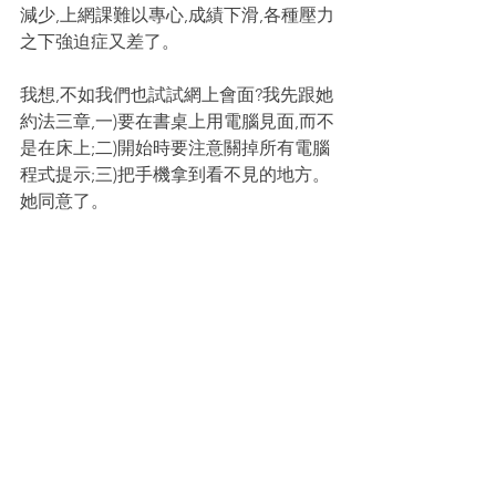
減少,上網課難以專心,成績下滑,各種壓力
之下強迫症又差了。
我想,不如我們也試試網上會面?我先跟她
約法三章,一)要在書桌上用電腦見面,而不
是在床上;二)開始時要注意關掉所有電腦
程式提示;三)把手機拿到看不見的地方。
她同意了。