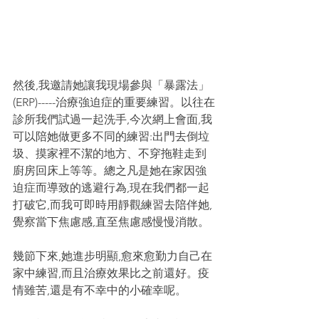
然後,我邀請她讓我現場參與「暴露法」
(ERP)-----治療強迫症的重要練習。以往在
診所我們試過一起洗手,今次網上會面,我
可以陪她做更多不同的練習:出門去倒垃
圾、摸家裡不潔的地方、不穿拖鞋走到
廚房回床上等等。總之凡是她在家因強
迫症而導致的逃避行為,現在我們都一起
打破它,而我可即時用靜觀練習去陪伴她,
覺察當下焦慮感,直至焦慮感慢慢消散。
幾節下來,她進步明顯,愈來愈勤力自己在
家中練習,而且治療效果比之前還好。疫
情雖苦,還是有不幸中的小確幸呢。