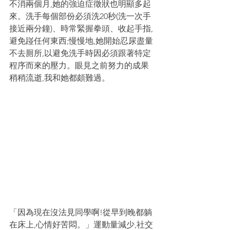
不消兩個月,她的強迫症徵狀也明顯多起
來。洗手每個部份必須洗20秒(洗一次手
接近兩分鐘)、時常緊握拳頭、收起手指,
避免踫任何東西;慢慢地,她開始忍尿盡量
不去厠所,以避免洗手時因必須跟著特定
程序而來的壓力。眼見之前努力的成果
稍稍流逝,我和她都頗難過。
「因為現在沒法見同學啊!從早到晚都躺
在床上,心情好苦悶。」運動量減少,社交