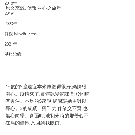
2018年
原文來源: 信報 -- 心之旅程
2019年
2020年
靜觀 Mindfulness
2021年
基模治療
16歲的S強迫症本來康復得很好,媽媽很
開心。疫情來了,實體課變網課,對於同時
有專注力不足的S來說,網課讓她更難以
專心。S的成績一落千丈,作業交不齊,也
無心向學。會面時,她初來時的那份心不
在焉的傭懶,又回到我眼前。