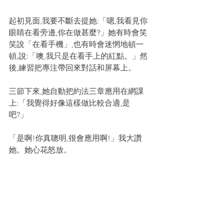
起初見面,我要不斷去提她:「嗯,我看見你
眼睛在看旁邊,你在做甚麼?」她有時會笑
笑說「在看手機」,也有時會迷惘地頓一
頓,說:「噢,我只是在看手上的紅點。」然
後,練習把專注帶回來對話和屏幕上。
三節下來,她自動把約法三章應用在網課
上:「我覺得好像這樣做比較合適,是
吧?」
「是啊!你真聰明,很會應用啊!」我大讚
她。她心花怒放。