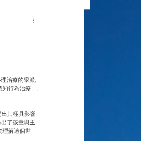
。
理治療的學派,
認知行為治療」,
y提出其極具影響
是提出了孩童與主
去理解這個世