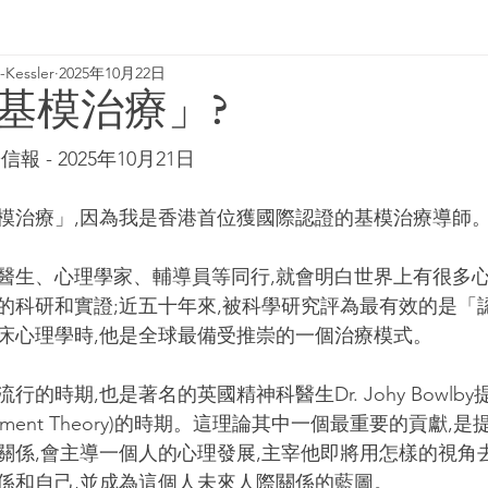
Kessler
2025年10月22日
基模治療」?
 - 2025年10月21日
模治療」,因為我是香港首位獲國際認證的基模治療導師
醫生、心理學家、輔導員等同行,就會明白世界上有很多心
的科研和實證;近五十年來,被科學研究評為最有效的是「
床心理學時,他是全球最備受推崇的一個治療模式。
的時期,也是著名的英國精神科醫生Dr. Johy Bowlb
chment Theory)的時期。這理論其中一個最重要的貢獻,
關係,會主導一個人的心理發展,主宰他即將用怎樣的視角
係和自己,並成為這個人未來人際關係的藍圖。