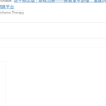
chase: 
花千樹出版 | 基模治療——療癒童年創傷，重建內心
大網購平台
Schema Therapy