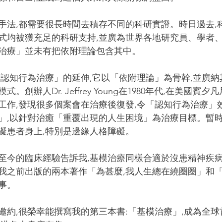
手法,都需要很長時間去積存不同的科研實證。時日過去,
式均被獲充足的科研支持,並廣為世界各地研究員、學者
治療」並未有把依附理論包含其中。
「認知行為治療」的延伸,它以「依附理論」為骨幹,並廣納
。創辦人Dr. Jeffrey Young在1980年代,在美國賓
工作,發現很多個案會在治療後復發,令「認知行為治療」
」,以針對治癒「重覆出現的人生困境」為治療目標。暫時
礙患者身上,特別是邊緣人格障礙。
運用至今的臨床經驗告訴我,基模治療同樣合適於沒患精神疾
我之前出版的兩本著作「為甚麼,我人生總在繞圈圈」和「
事。
邀約,很榮幸能撰寫我的第三本書:「基模治療」,成為全