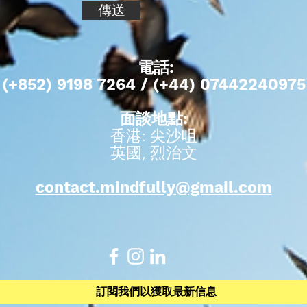
傳送
電話:
(+852) 9198 7264 / (+44) 07442240975
面談地點:
香港: 尖沙咀
​英國, 烈治文
contact.mindfully@gmail.com
訂閱我們以獲取最新信息