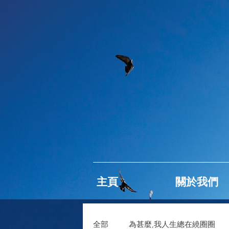
主頁
關於我們
全部
為甚麼,我人生總在繞圈圈