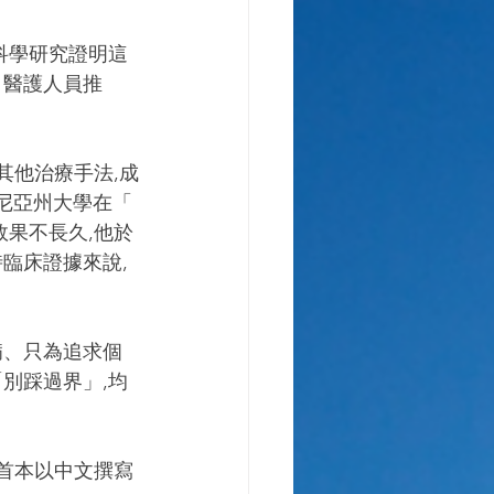
科學研究證明這
、醫護人員推
其他治療手法,成
夕凡尼亞州大學在「
效果不長久,他於
臨床證據來說,
病、只為追求個
別踩過界」,均
球首本以中文撰寫