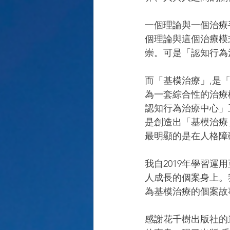
一個理論與一個治療
個理論與這個治療模
崇。可是「認知行為
而「基模治療」,是
為一套綜合性的治療模式
認知行為治療中心」
是創造出「基模治療
最明顯的是在人格障
我自2019年學習
人成長的個案身上。
為基模治療的個案故
感謝花千樹出版社的