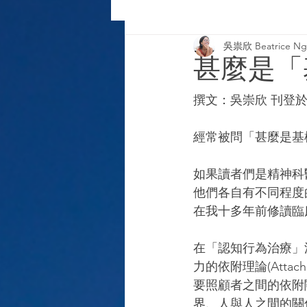
吳祟欣 Beatrice Ng-
基模治療
甚麼是「
撰文：吳崇欣 刊登於信報
經常被問「甚麼是基
如果讀者們是精神科
他們各自有不同程度
在我十多年前修讀臨
在「認知行為治療」流行
力的依附理論(Atta
要照顧者之間的依附
界、人與人之間的關