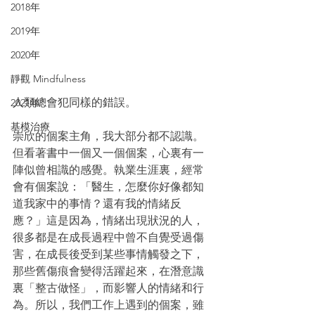
2018年
2019年
2020年
靜觀 Mindfulness
人類總會犯同樣的錯誤。
2021年
基模治療
崇欣的個案主角，我大部分都不認識。
但看著書中一個又一個個案，心裏有一
陣似曾相識的感覺。執業生涯裏，經常
會有個案說：「醫生，怎麼你好像都知
道我家中的事情？還有我的情緒反
應？」這是因為，情緒出現狀況的人，
很多都是在成長過程中曾不自覺受過傷
害，在成長後受到某些事情觸發之下，
那些舊傷痕會變得活躍起來，在潛意識
裏「整古做怪」，而影響人的情緒和行
為。所以，我們工作上遇到的個案，雖