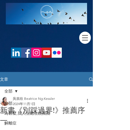
文章
全部
吳祟欣 Beatrice Ng-Kessler
全部
2024年11月1日
新書《別踩過界!》推薦序
為甚麼,我人生總在繞圈圈
一
解離症