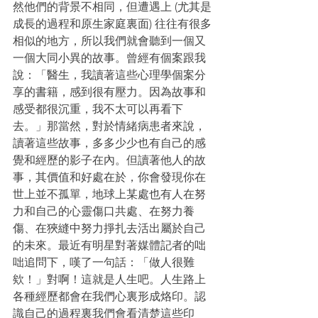
然他們的背景不相同，但遭遇上 (尤其是
成長的過程和原生家庭裏面) 往往有很多
相似的地方，所以我們就會聽到一個又
一個大同小異的故事。曾經有個案跟我
說：「醫生，我讀著這些心理學個案分
享的書籍，感到很有壓力。因為故事和
感受都很沉重，我不太可以再看下
去。」那當然，對於情緒病患者來說，
讀著這些故事，多多少少也有自己的感
覺和經歷的影子在內。但讀著他人的故
事，其價值和好處在於，你會發現你在
世上並不孤單，地球上某處也有人在努
力和自己的心靈傷口共處、在努力養
傷、在狹縫中努力掙扎去活出屬於自己
的未來。最近有明星對著媒體記者的咄
咄追問下，嘆了一句話：「做人很難
欸！」對啊！這就是人生吧。人生路上
各種經歷都會在我們心裏形成烙印。認
識自己的過程裏我們會看清楚這些印