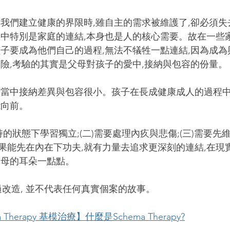
,我們建立健康的界限時,雖自主的需求被維護了,卻必須
義中特別是家庭的連結,本身也是人的核心需要。故在一些
孩子要成為他們自己的過程,無法不犠牲一點連結,因為成
的險,考驗的其實是父母對孩子的愛中,接納與包容的份量。
,當中接納差異與包容很小。孩子在長成健康成人的過程中
能向前。
持的狀態下學習獨立;(二)需要處理內疚與悲傷;(三)需要先
果能先在內在下功夫,就有力量去追求更深刻的連結,在現
父母的耳朵一點點。
過改造, 並不代表任何真實個案的故事。
 Therapy 基模治療】什麼是Schema Therapy?