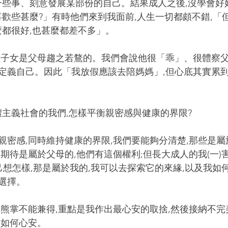
一些事、刻意發展某部份的自己。結果成人之後,沒學會好
歡些甚麼?」有時他們來到我面前,人生一切都頗不錯,「
麼都很好,也甚麼都差不多」。
種子女是父母趨之若鶩的。我們會說他很「乖」、很體察
定義自己。因此「我放假應該去陪媽媽」,但心底其實累到
主義社會的我們,怎樣平衡親密感與健康的界限?
親密感,同時維持健康的界限,我們要能夠分清楚,那些是屬
期待是屬於父母的,他們有這個權利;但長大成人的我(一)害
己想怎樣,那是屬於我的,我可以去探索它的來緣,以及我如
選擇。
與熊掌不能兼得,重點是我作出最心安的取捨,然後接納不
是如何心安。