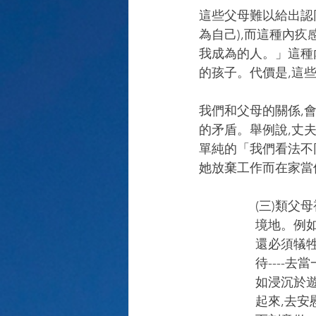
這些父母難以給出認
為自己),而這種內
我成為的人。」這種
的孩子。代價是,這
我們和父母的關係,
的矛盾。舉例說,丈
單純的「我們看法不
她放棄工作而在家當
(三)類父母
境地。例
還必須犠
待----
如浸沉於
起來,去安