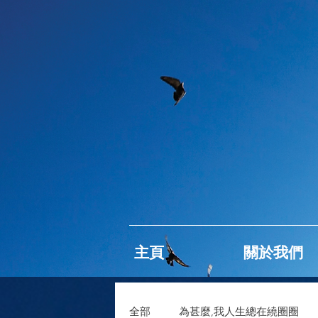
主頁
關於我們
全部
為甚麼,我人生總在繞圈圈