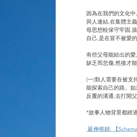
因為在我們的文化中
與人連結,在集體主
母思想較保守牢固,
自己,是在冒不被愛
有些父母能給出的愛
缺乏而悲傷,然後才
(一)類人需要在被支
能探索自己的路。如
反覆的溝通,去打開
*故事人物背景都經
 延伸視頻: 【Schema