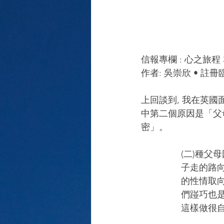
信報專欄 : 心之旅程 30
作者: 吳崇欣 • 註
上回談到, 我在英國
中第二個原因是「父
密」。
(二)種父
子走的路
的性情取
們踫巧也
這樣做很自