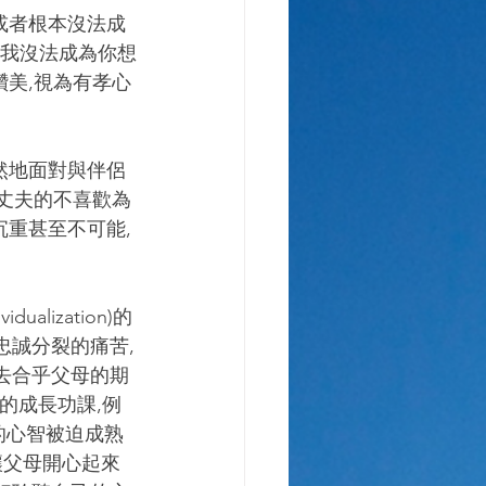
或者根本沒法成
,我沒法成為你想
讚美,視為有孝心
然地面對與伴侶
視丈夫的不喜歡為
沉重甚至不可能,
lization)的
忠誠分裂的痛苦,
去合乎父母的期
的成長功課,例
的心智被迫成熟
讓父母開心起來