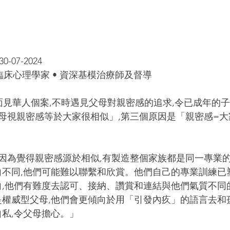
-07-2024
冊臨床心理學家 • 資深基模治療師及督導
面見華人個案,不時遇見父母對親密感的追求,令已成年的子
母視親密感等於大家很相似」,第三個原因是「親密感=大
母因為覺得親密感源於相似,有製造整個家族都是同一專業
向不同,他們可能難以聯繫和欣賞。他們自己的專業訓練已
向,他們有難度去認可、接納、讚賞和連結與他們氣質不同
是權威型父母,他們會更傾向於用「引發內疚」的語言去和
私,令父母擔心。」