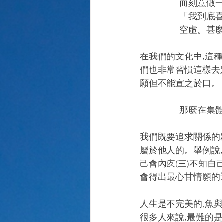
而刻意做
「我到底喜
空虛。甚
在我們的文化中,這
們也非常習慣這樣去
願但不能宣之於口。
那麼在集體
我們既要追求關係的
屬於他人的。舉例說,
己會內疚(三)不知自
會得出最心甘情願的
人生是不完美的,魚
很多人來說,最難的