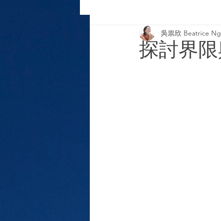
吳祟欣 Beatrice Ng-
基模治療
探討界限與