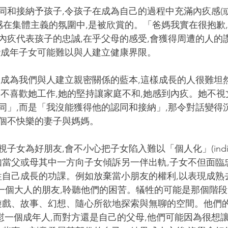
同和接納予孩子,令孩子在成為自己的過程中充滿內疚感(
疚感在集體主義的氛圍中,是被欣賞的。「爸媽我實在很抱歉
內疚代表孩子的忠誠,在乎父母的感受,會獲得周遭的人的
些成年子女可能難以與人建立健康界限。
會成為我們與人建立親密關係的藍本,這樣成長的人很難坦
夫不喜歡她工作,她的堅持讓家庭不和,她感到內疚。她不
同」,而是「我沒能獲得他的認同和接納」,那令對話變得
個不快樂的妻子與媽媽。
視子女為好朋友,會不小心把子女陷入難以「個人化」(individua
如當父或母其中一方向子女傾訴另一伴出軌,子女不但面臨
牲自己成長的功課。例如放棄當小朋友的權利,以表現成熟
去當一個大人的朋友,聆聽他們的困苦。犠牲的可能是那個階段
遊戲、故事、幻想、隨心所欲地探索與無聊的空間。他們
慰一個成年人,而對方還是自己的父母,他們可能因為很想