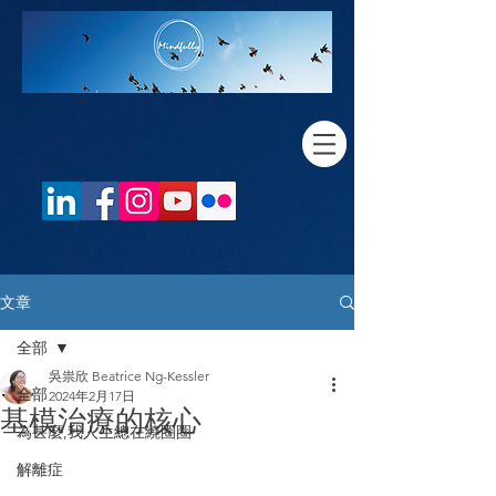
文章
全部
吳祟欣 Beatrice Ng-Kessler
全部
2024年2月17日
基模治療的核心
為甚麼,我人生總在繞圈圈
解離症