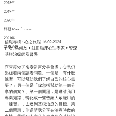
2018年
2019年
2020年
靜觀 Mindfulness
2021年
信報專欄 : 心之旅程 16-02-2024
基模治療
作者: 吳崇欣 • 註冊臨床心理學家 • 資深
基模治療師及督導
在香港做了兩場新書分享會後，心裏仍
盤旋着兩個讀者問題。一個是「有什麼
練習，可以幫助我們了解自己的核心需
要？」另一個是「你怎樣幫助第一個分
享的個案？」第一個問題，是邀請我用
專業知識，轉化成一些普羅大眾能用的
「練習」，去達到基模治療的目標。第
二個問題，則邀請我分享在治療時做的