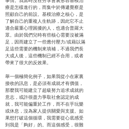
事情。我當時沒在分享會裏形容基模治
療是怎樣進行的，而集中於傳遞覺察是
照顧自己的前設。基模治療之核心，是
了解自己的重複人生軌跡，因此它不止
適合嚴重心理困擾的人，也適合普羅大
眾。由於我們兒時有些核心需要沒被滿
足，因而建立了一些應付壓力/或藉以滿
足這些需要的機制來填補，不過我們長
大成人後，這些機制已經不合用，或者
帶來了很大的反效果。
舉一個極簡化例子，如果我從小在家裏
接收的訊息，是必須有成就才有價值，
那麼我可能建立了超級努力追求成就的
意志，或許很盡力爭取社會認定的成
就，我可能偏重於工作，而不在乎玩樂
或休息，沒為家人提供關愛與支援。如
果想打破這個循環，我需要從心底感受
到我是「夠好」的。而這個感受，很難