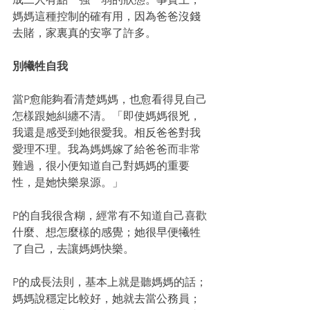
媽媽這種控制的確有用，因為爸爸沒錢
去賭，家裏真的安寧了許多。
別犧牲自我
當P愈能夠看清楚媽媽，也愈看得見自己
怎樣跟她糾纏不清。「即使媽媽很兇，
我還是感受到她很愛我。相反爸爸對我
愛理不理。我為媽媽嫁了給爸爸而非常
難過，很小便知道自己對媽媽的重要
性，是她快樂泉源。」
P的自我很含糊，經常有不知道自己喜歡
什麼、想怎麼樣的感覺；她很早便犧牲
了自己，去讓媽媽快樂。
P的成長法則，基本上就是聽媽媽的話；
媽媽說穩定比較好，她就去當公務員；