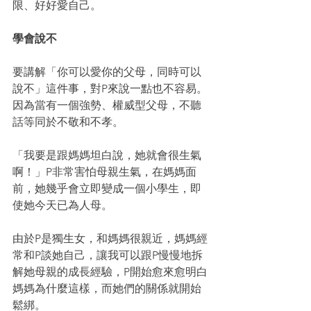
限、好好愛自己。
學會說不
要講解「你可以愛你的父母，同時可以
說不」這件事，對P來說一點也不容易。
因為當有一個強勢、權威型父母，不聽
話等同於不敬和不孝。
「我要是跟媽媽坦白說，她就會很生氣
啊！」P非常害怕母親生氣，在媽媽面
前，她幾乎會立即變成一個小學生，即
使她今天已為人母。
由於P是獨生女，和媽媽很親近，媽媽經
常和P談她自己，讓我可以跟P慢慢地拆
解她母親的成長經驗，P開始愈來愈明白
媽媽為什麼這樣，而她們的關係就開始
鬆綁。