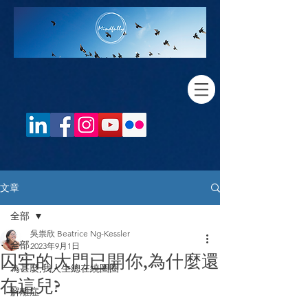
文章
全部
吳祟欣 Beatrice Ng-Kessler
全部
2023年9月1日
囚牢的大門已開你,為什麼還
為甚麼,我人生總在繞圈圈
在這兒?
解離症