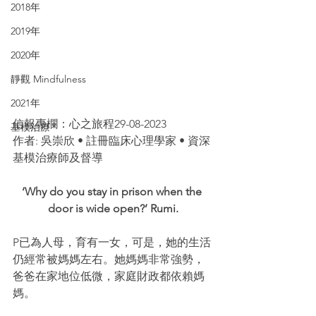
2018年
2019年
2020年
靜觀 Mindfulness
2021年
信報專欄：心之旅程29-08-2023
基模治療
作者: 吳崇欣 • 註冊臨床心理學家 • 資深
基模治療師及督導
‘Why do you stay in prison when the 
door is wide open?’ Rumi.
P已為人母，育有一女，可是，她的生活
仍經常被媽媽左右。她媽媽非常強勢，
爸爸在家地位低微，家庭財政都依賴媽
媽。