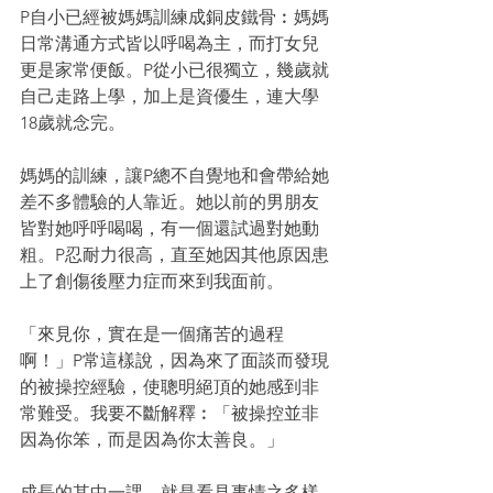
P自小已經被媽媽訓練成銅皮鐵骨︰媽媽
日常溝通方式皆以呼喝為主，而打女兒
更是家常便飯。P從小已很獨立，幾歲就
自己走路上學，加上是資優生，連大學
18歲就念完。
媽媽的訓練，讓P總不自覺地和會帶給她
差不多體驗的人靠近。她以前的男朋友
皆對她呼呼喝喝，有一個還試過對她動
粗。P忍耐力很高，直至她因其他原因患
上了創傷後壓力症而來到我面前。
「來見你，實在是一個痛苦的過程
啊！」P常這樣說，因為來了面談而發現
的被操控經驗，使聰明絕頂的她感到非
常難受。我要不斷解釋︰「被操控並非
因為你笨，而是因為你太善良。」
成長的其中一課，就是看見事情之多樣