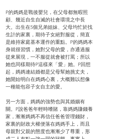
P的媽媽是戰後嬰兒，在父母都無暇照
顧、幾近自生自滅的社會環境之中長
大。出生在5個兄弟姐妹、父母均忙於找
生計的家裏，期待子女絕對服從，簡直
是維持家庭基本運作的重點。P的媽媽本
身就很習慣，她對父母的愛，亦通過服
從來展現，一不服從就會被打罵；所以
她也同樣期待P這樣來「愛」她。P回想
起，媽媽連結婚都是父母幫她挑丈夫，
她開始明白在媽媽心裏，大概難以想像
一種能包容子女自主的愛。
另一方面，媽媽的強勢也與其婚姻有
關。P說爸爸年輕時嗜賭，靠媽媽賺錢養
家，漸漸媽媽不再信任爸爸管理錢財，
家裏的財政大權便落在媽媽手上，而且
母親對父親的態度也漸漸少了尊重，形
成二人有點一強一弱的狀態。事實上，