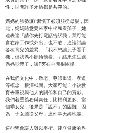
性，世間許多矛盾都是共存的。
媽媽的強勢讓P習慣了必須服從母親，因
此，媽媽隨意要來家中坐和看孫子，她
連表達「請你先打電話告訴我，我可能
會在家工作或外出」也不敢，遑論討論
各種育兒的差異。「我不想讓兒子看手
機，但我媽不斷給他看。」結果先生跟
媽媽吵架了，讓P夾在中間很困擾。
在我們文化中，敬老、尊師重道、孝道
等概念，根深柢固。大家可能自小被教
育去重視與他人的關係和自己的貢獻。
我們着重義務與責任，比權利更多。當
個乖女兒，後果是「說不」的困難，因
為「子女聽從父母」這件事天經地義。
這些皆會讓人難以平衡、建立健康的界