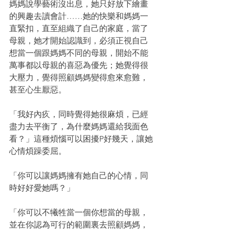
媽媽說學藝術沒出息，她只好放下繪畫
的興趣去讀會計……她的快樂和媽媽一
直緊扣，直至組織了自己的家庭，當了
母親，她才開始認識到，必須正視自己
想當一個跟媽媽不同的母親，開始不能
萬事都以母親的喜惡為優先；她覺得很
大壓力，覺得照顧媽媽變得愈來愈難，
甚至心生厭惡。
「我好內疚，同時覺得她很麻煩，已經
盡力去平衡了，為什麼媽媽還給我面色
看？」這種煩惱可以困擾P好幾天，讓她
心情煩躁委屈。
「你可以讓媽媽擁有她自己的心情，同
時好好愛她嗎？」
「你可以不犧牲當一個你想當的母親，
並在你認為可行的範圍裏去照顧媽媽，