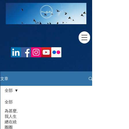
文章
全部
全部
為甚麼,
我人生
總在繞
圈圈