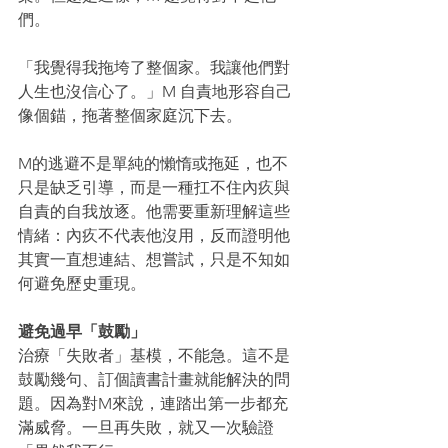
們。
「我覺得我拖垮了整個家。我讓他們對
人生也沒信心了。」M 自責地形容自己
像個錨，拖著整個家庭沉下去。
M的逃避不是單純的懶惰或拖延，也不
只是缺乏引導，而是一種扛不住內疚與
自責的自我放逐。他需要重新理解這些
情緒：內疚不代表他沒用，反而證明他
其實一直想連結、想嘗試，只是不知如
何避免歷史重現。
避免過早「鼓勵」
治療「失敗者」基模，不能急。這不是
鼓勵幾句、訂個讀書計畫就能解決的問
題。因為對M來說，連踏出第一步都充
滿威脅。一旦再失敗，就又一次驗證