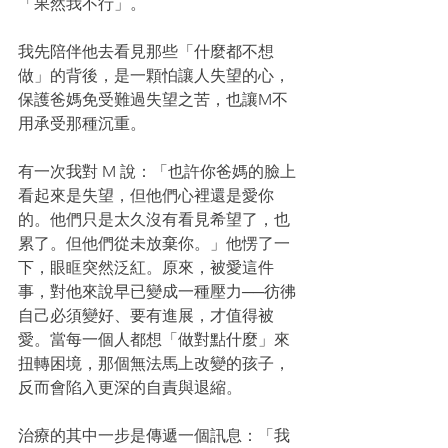
「果然我不行」。
我先陪伴他去看見那些「什麼都不想
做」的背後，是一顆怕讓人失望的心，
保護爸媽免受難過失望之苦，也讓M不
用承受那種沉重。
有一次我對 M 說：「也許你爸媽的臉上
看起來是失望，但他們心裡還是愛你
的。他們只是太久沒有看見希望了，也
累了。但他們從未放棄你。」他愣了一
下，眼眶突然泛紅。原來，被愛這件
事，對他來說早已變成一種壓力──彷彿
自己必須變好、要有進展，才值得被
愛。當每一個人都想「做對點什麼」來
扭轉困境，那個無法馬上改變的孩子，
反而會陷入更深的自責與退縮。
治療的其中一步是傳遞一個訊息：「我