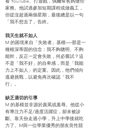
看 YouTube、打遊戲，偶爾幫爸媽做些
家務。他試過參加短期課程或做義工，
但從沒超過兩個星期，最後總是以一句
「我不想去了」告終。
我天生就不如人
M 的困境來自「失敗者」基模──那是一
種根深蒂固的信念：我不夠聰明、不夠
能幹，反正一定會失敗，何必嘗試？這
不是「我不好」的自卑感，而是「我能
力上不如人」的定案。因此，他們傾向
逃避挑戰，以避免再次確認「我不
行」。
缺乏適切的引導
M 的基模並非源於責罵或羞辱。他從小
有專注力不足/過度活躍症，卻未被診
斷。靠天份走過小學，升上中學後就吃
力了。M與一位學業優秀的朋友良性競