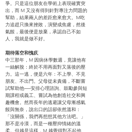
爭。只是這位朋友在學術上表現確實突
出，而 M 又沒有得到針對專注力問題的
幫助，結果兩人的差距愈來愈大。M吃
力追趕只換來挫敗，演變成焦慮，然後
氣餒，最後便是放棄，承認自己不如
人，我就是做不好。
期待落空和愧疚
中三那年，M 因病休學數週，竟讓他有
一絲解脫：終於不用再面對又落後的壓
力。這一逃，便是六年：不上學、不見
朋友、不出門。父母從未責備，不斷嘗
試幫助他──安排心理諮詢、鼓勵參與短
期課程或義工、嘗試為他創造社交和興
趣機會。然而長年的逃避讓父母漸感氣
餒與無奈，說出口的話卻依然溫和：
「沒關係，我們再想想其他方法吧。」
那不是冷漠，而是一種壓抑情緒的溫
柔。但越是這樣，M 越覺得對不起他