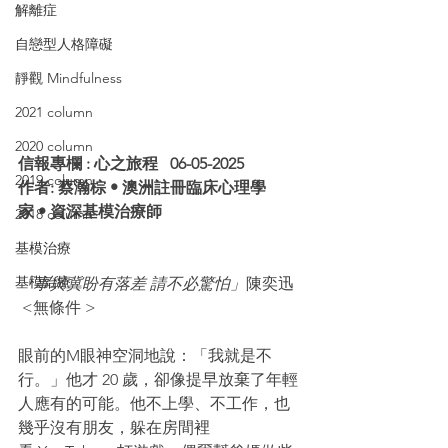
解離症
自戀型人格障礙
靜觀 Mindfulness
2021 column
2020 column
信報專欄 : 心之旅程   06-05-2025
2019 column
作者: 蔡瀚棕 • 澳洲註冊臨床心理學
家 • 資深基模治療師
2018 column
基模治療
基模治療
「事與冀盼有落差 請不必驚怕」
陳奕迅 
 <無條件 >
眼前的M眼神空洞地說：「我就是不
行。」他才 20 歲，卻像提早放棄了年輕
人應有的可能。他不上學、不工作，也
幾乎沒有朋友，躲在房間裡