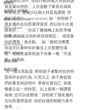
 在實際生活中, 混合行動與個人特質的讚
解離症
賞是最自然的。上次提醒了家長在成就
自戀型人格障礙
和表現上, 應減少以個人特質為讚賞, 而
多以過程(Process praise), 如「你拒絕了
靜觀 Mindfulness
朋友邀約去玩而選擇溫習, 所以你今次成
2021 column
績更好」、「你花了幾個晚上刻意準備
2020 column
比賽,所以這次你的表現很穩定」, 或是集
中於讚賞「進步點」, 如「雖然沒獲獎, 
2019 column
但這次比賽時你好像沒上次那麼怯場
2018 column
呢」都能長遠幫助孩子培養一種「可成
長」的思維。
基模治療
基模治療
 另一個注意點是, 幫助孩子連繫內在的特
質與外在的行為, 久而久之, 孩子會從我
們的看見和說明中, 學會欣賞自己, 並慢
慢建立起一些特質。以上面第一個讚賞
為例, 也可以改變成「你拒絕了朋友邀約
去玩而選擇溫習, 你的自我控制能力真不
簡單。」