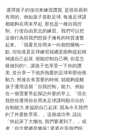
 選擇孩子的強項來練習讚賞, 是很容易和
有用的。例如孩子喜歡足球, 每逢足球課
都能夠在周末早起, 那也是一種自我控
制、行使自由意志的練習。我們可以把
這個行為與我們想孩子擁有的特質連繫
起來。「我看見你周末一向都想睡晚一
點, 但知道是足球練習就總是能夠提起精
神讓自己起床, 很能控制自己啊, 你是怎
樣做到的?」讓孩子也享受一下你的讚
美, 並分享一下他所熱愛的足球和那份推
動力; 然後在有需要的時候, 就能夠提醒
孩子運用這個「自我控制」能力。例如
在一個需要早起探訪外婆的早上, 「現在
我想你運用你在周末足球課時顯示出的
自制能力,來協助自己起床, 因為今天我們
約了外婆飲早茶。」這個成功率, 該比
「快起床了大懶虫, 我們要遲到了。」或
者「你怎麼總是懶床? 婆婆在等我們啦, 