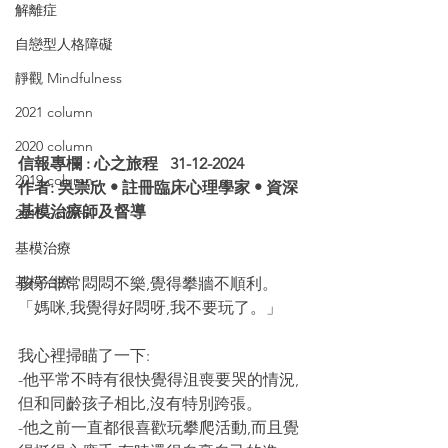
解離症
自戀型人格障礙
靜觀 Mindfulness
2021 column
2020 column
信報專欄 : 心之旅程   31-12-2024
2019 column
作者: 吳崇欣 • 註冊臨床心理學家 • 資深
基模治療師及督導
2018 column
基模治療
基模治療
孩子非常悶悶不樂,覺得攀牆不順利。
「媽咪,我覺得好悶呀,我不要玩了。」
我心裡掃瞄了一下:
-他平常不時有很快覺得沮喪要哭的情況,
但和同齡孩子相比,沒有特別跨張。
-他之前一直都很喜歡玩攀爬活動,而且覺