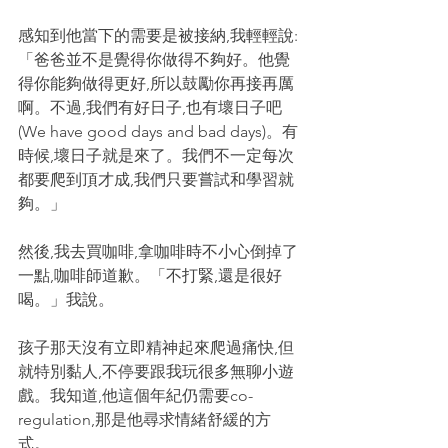
感知到他當下的需要是被接納,我輕輕說:
「爸爸並不是覺得你做得不夠好。他覺
得你能夠做得更好,所以鼓勵你再接再厲
啊。不過,我們有好日子,也有壞日子吧
(We have good days and bad days)。有
時候,壞日子就是來了。我們不一定每次
都要爬到頂才成,我們只要嘗試和學習就
夠。」
然後,我去買咖啡,拿咖啡時不小心倒掉了
一點,咖啡師道歉。「不打緊,還是很好
喝。」我說。
孩子那天沒有立即精神起來爬過痛快,但
就特別黏人,不停要跟我玩很多無聊小遊
戲。我知道,他這個年紀仍需要co-
regulation,那是他尋求情緒舒緩的方
式。