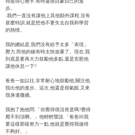
得挺得心應手,有時還很自豪自己的進
步。
-我們一直沒有讓他上其他額外課程,沒有
甚麼特訓,就是想他不要失去自我和學習
的熱情。
我的總結是,我們沒有給予太多「表現」
壓力,而他的確有時太快放棄了。現在,我
到底是要再大力鼓勵他多點,還是安慰他
讓他休息一下?
爸爸一如以往,非常耐心地鼓勵他,關注他,
指出他的進步。這次,他還是很氣餒,又來
我身邊撒嬌。
我抱了抱他問:「你覺得很沮喪是嗎?覺得
爬不到頂啊。」他輕輕聲說:「爸爸叫我
要這樣那樣努力一點,他就是覺得我做得
不夠好。」