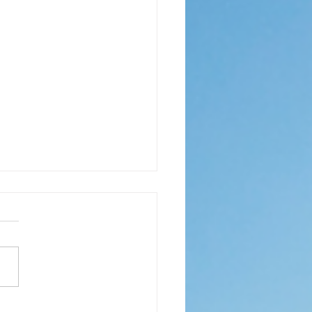
情緒囚徒」到「自我主