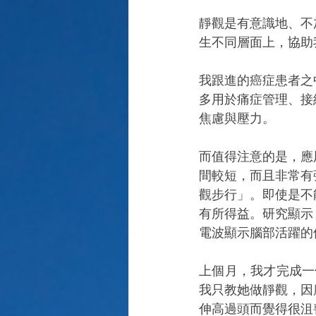
靜觀是有意識地、不
生不同層面上，協助
我跟進的癌症患者之
多用於痛症管理、接
焦慮與壓力。
而值得注意的是，應
間較短，而且非常有
觀步行」。即使是不
有所得益。研究顯示
電波顯示腦部活躍的
上個月，我才完成一
我只教她做靜觀，因
伸高過頭而覺得很沮