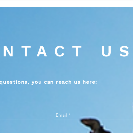
宰」
見....
NTACT U
questions, you can reach us here: