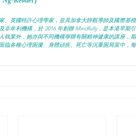
 Ng-Kessler）
家、英國特許心理學家，並具加拿大靜觀導師及國際基模
牟利機構，於 2016 年創辦 Mindfully，是本港早
人執業外，她亦與不同機構舉辦有關精神健康的講座，期
面臨各種心理困擾、身體頑疾、死亡等沉重困局當中，每