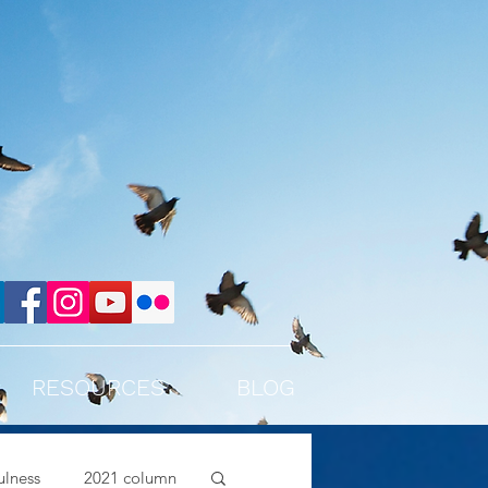
RESOURCES
BLOG
lness
2021 column