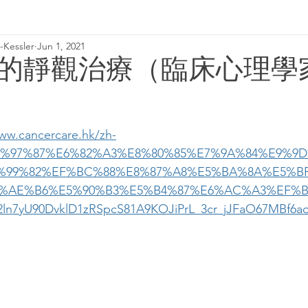
Kessler
Jun 1, 2021
2018 column
基模治療
基模治療
的靜觀治療（臨床心理學
.cancercare.hk/zh-
7%97%87%E6%82%A3%E8%80%85%E7%9A%84%E9%9
%99%82%EF%BC%88%E8%87%A8%E5%BA%8A%E5%B
%AE%B6%E5%90%B3%E5%B4%87%E6%AC%A3%EF%B
H2ln7yU90DvklD1zRSpcS81A9KOJiPrL_3cr_jJFaO67MBf6a