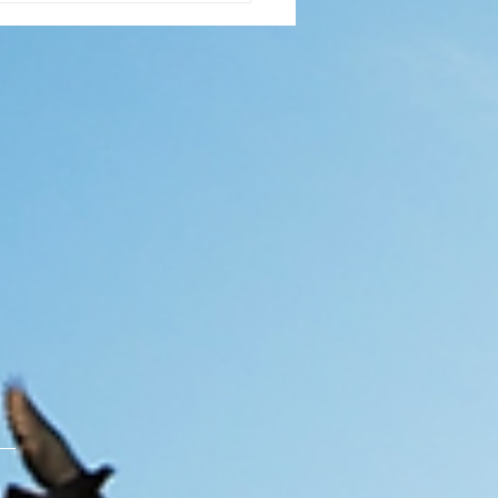
：當童年的呼喊被聽
..
S