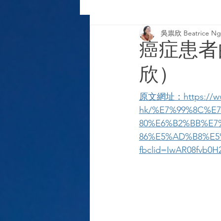
吳祟欣 Beatrice Ng-
2020 column
2019 column
癌症患者
欣）
原文網址：https://www
hk/%E7%99%8C%E
80%E6%B2%BB%E7
86%E5%AD%B8%E5
fbclid=IwAR08fvb0