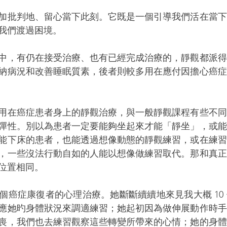
加批判地、留心當下此刻。它既是一個引導我們活在當下
我們渡過困境。
中，有仍在接受治療、也有已經完成治療的，靜觀都派得
納病況和改善睡眠質素，後者則較多用在應付因擔心癌症
用在癌症患者身上的靜觀治療，與一般靜觀課程有些不同
彈性。別以為患者一定要能夠坐起來才能「靜坐」，或能
能下床的患者，也能透過想像動態的靜觀練習，或在練習
，一些沒法行動自如的人能以想像做練習取代。那和真正
位置相同。
個癌症康復者的心理治療。她斷斷續續地來見我大概 10
應她旳身體狀況來調適練習；她起初因為做伸展動作時手
喪，我們也去練習觀察這些轉變所帶來的心情；她的身體