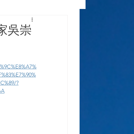
家吳崇
D%9C%E8%A7%
F%83%E7%90%
C%89/?
oA