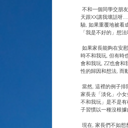
 不和一個同學交朋友當然沒甚麼大不了, 但如果事件持續下去呢? 小女生再向家長投訴:「YY今
天跟XX講我壞話呀....
驗, 如果重覆地被看
「我是不好的」想法呢
 如果家長能夠在安慰小女生之餘, 也給她一點點指引, 引導她看清楚一點事實, 可能是「XX有
時不和我玩, 但有時
會和我玩, ZZ也會和
性的歸因和想法, 
 當然, 這裡的例子排除了校園欺凌的極端事例, 也不排除小女生也有需要學習的地方, 更不是教
家長去「淡化」小女生
不和我玩」是不是有
子習慣以一種沒根據的、
 現在, 家長們不如想想, 如果一天孩子成績不合格了, 你會怎樣跟孩子說話和歸因? 如果你的蛋