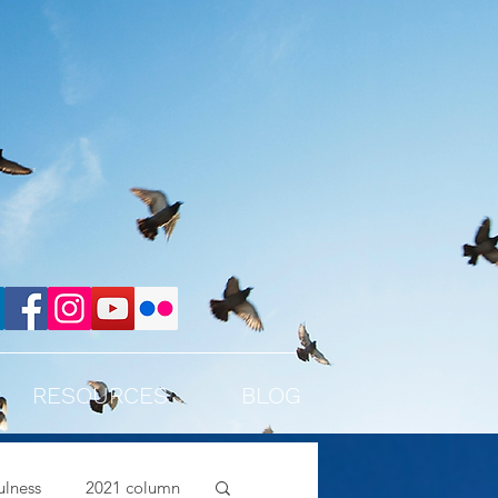
RESOURCES
BLOG
lness
2021 column