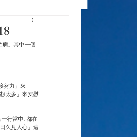
18
毛病。其中一個
別想太多」來安慰
。
「日久見人心」這