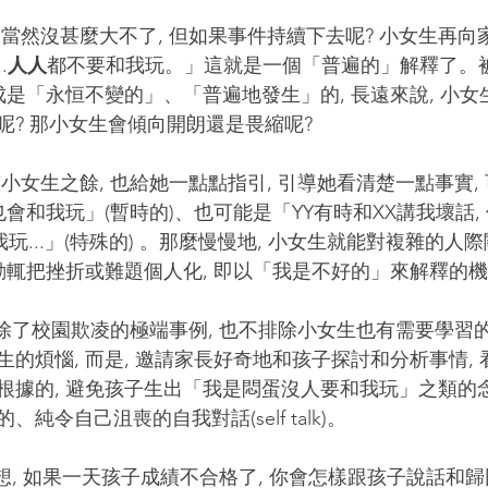
.
人人
都不要和我玩。」這就是一個「普遍的」解釋了。
成是「永恒不變的」、「普遍地發生」的, 長遠來說, 小
? 那小女生會傾向開朗還是畏縮呢? 
也會和我玩」(暫時的)、也可能是「YY有時和XX講我壞話,
我玩...」(特殊的) 。那麼慢慢地, 小女生就能對複雜的
而動輒把挫折或難題個人化, 即以「我是不好的」來解釋的
的煩惱, 而是, 邀請家長好奇地和孩子探討和分析事情,
根據的, 避免孩子生出「我是悶蛋沒人要和我玩」之類的念
純令自己沮喪的自我對話(self talk)。