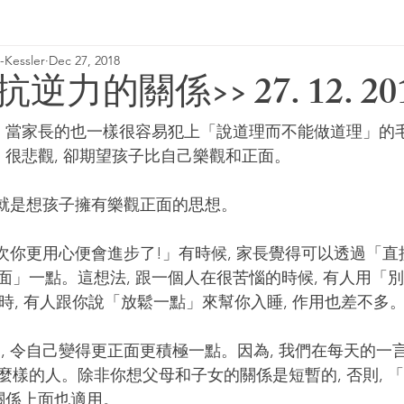
Kessler
Dec 27, 2018
2018 column
基模治療
基模治療
逆力的關係>> 27. 12. 20
, 當家長的也一樣很容易犯上「說道理而不能做道理」的
、很悲觀, 卻期望孩子比自己樂觀和正面。
, 就是想孩子擁有樂觀正面的思想。
面」一點。這想法, 跟一個人在很苦惱的時候, 有人用「
著覺時, 有人跟你說「放鬆一點」來幫你入睡, 作用也差不多
麼樣的人。除非你想父母和子女的關係是短暫的, 否則, 
關係上面也適用。