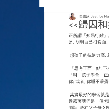
吳祟欣 Beatrice Ng-
2020 column
2019 column
<<歸因和抗
正所謂「知易行難」
是, 明明自己很負面
 想孩子的抗逆力高
 「思考正面一點, 下次你更用心便會進步了!」有時候, 家長覺得可以透過「直接努力」來
「叫」孩子學會「正
你; 或者, 你睡不
 其實最好的學習就是, 令自己變得更正面更積極一點。因為, 我們在每天的一言一行當中, 都在
透露著我們是一個怎
句話, 放在父子母女