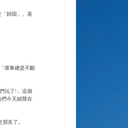
們玩了!」這個
她們今天細聲在
X交朋友了。