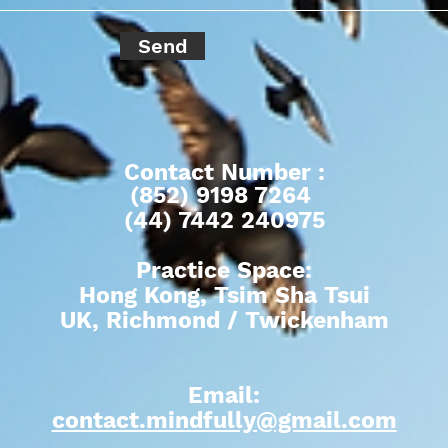
Send
Contact Number
:
(852) 9198 7264
(44)
7442 240975
Practice Space:
Hong Kong, Tsim Sha Tsui
UK, Richmond / Twickenham
Email:
contact.mindfully@gmail.com