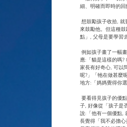
細、明確而即時的回
 想鼓勵孩子收拾, 就要在孩子剛收好一本書時明確地說:「你剛剛幫忙收拾了書本做得真好。」
來鼓勵他。但這種鼓
點」, 父母是要學習
 例如孩子畫了一幅畫, 爸媽看不出來是甚麼, 問孩子, 孩子回應是「貓」, 爸媽可能很自然地回
應:「貓是這樣的嗎? 
家長有好奇心, 可以
呢?」「牠在做甚麼
地方:「媽媽覺得你
 要看得見孩子的優點, 首要是對孩子保持好奇心, 否則大人便很容易落入自己的角度去評價孩
子, 好像從「孩子
說:「他有一個優點,
長覺得「我不必擔心