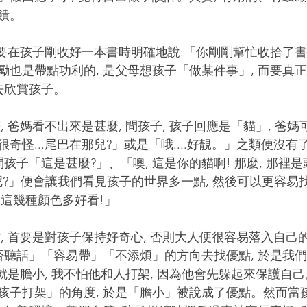
饋。
勵也是帶點功利的, 是父母想孩子「做某件事」, 而要真
去欣賞孩子。 
很奇怪...尾巴在那兒?」或是「哦....好靚。」之類便沒有了
問孩子「這是甚麼?」、「噢, 這是你的貓啊! 那麼, 那裡
呢?」便會讓我們看見孩子的世界多一點, 然後可以更容易
選這幾種顏色多好看!」
是否聽話」「容易帶」「不添煩」的方向去找優點, 於是我
 就是膽小, 我不怕他和人打架, 因為他會先躲起來保護自
孩子打架」的角度, 於是「膽小」被說成了優點。然而當