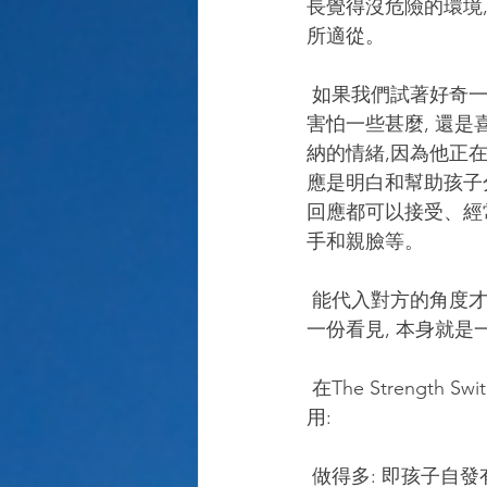
長覺得沒危險的環境,
所適從。
 如果我們試著好奇一點, 在孩子退縮的時候去觀察和細心探問, 了解那是為了甚麼, 到底是孩子
害怕一些甚麼, 還
納的情緒,因為他正在
應是明白和幫助孩子
回應都可以接受、經
手和親臉等。 
 能代入對方的角度才是最重要的事, 孩子能夠被明白了, 教養才會到位。有時, 只要好奇地表達
一份看見, 本身就是
 在The Strength Switch 一書中, 作者Dr. Lea Waters提出以下三個方面來介定優點, 我覺得很實
用:
 做得多: 即孩子自