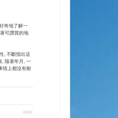
找著可讚賞的地
 隨著年月, 一
的事情上都沒有耐