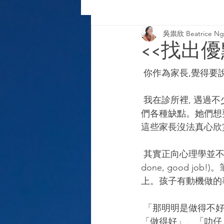
吳祟欣 Beatrice Ng-
2020 column
2019 column
<<找出優點的
 你作為家長,覺得
 我在診所裡, 遇過不少感覺找出孩子的優點很困難的家長, 有些則是只能指出幾項, 卻能細數他
們各種缺點。她們想要
這些家長沒法真心欣
 其實正向心理學並不是指家長凡事都讚, 明明是錯的都要忍著不說, 或者甚麼都說好(well-
done, good j
上。孩子有動機做的
 「那明明是做得不好, 怎樣讚?」是很多父母的困擾, 於是, 有時是為讚而讚, 給一點虛無縹緲的
「做得好」、「叻仔」