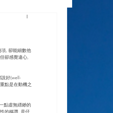
但卻感覺違心, 
而覺得重點是在動機之
性的稱讚, 是仔