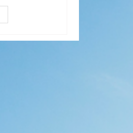
學會了讚賞進步, 然後學習
時」讚賞個人特質>> 29.
018
S