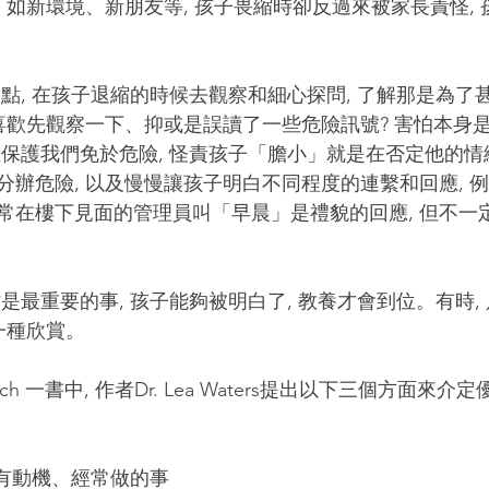
 如新環境、新朋友等, 孩子畏縮時卻反過來被家長責怪,
是喜歡先觀察一下、抑或是誤讀了一些危險訊號? 害怕本身
保護我們免於危險, 怪責孩子「膽小」就是在否定他的情緒
分辦危險, 以及慢慢讓孩子明白不同程度的連繫和回應, 
常在樓下見面的管理員叫「早晨」是禮貌的回應, 但不一
一種欣賞。
發有動機、經常做的事