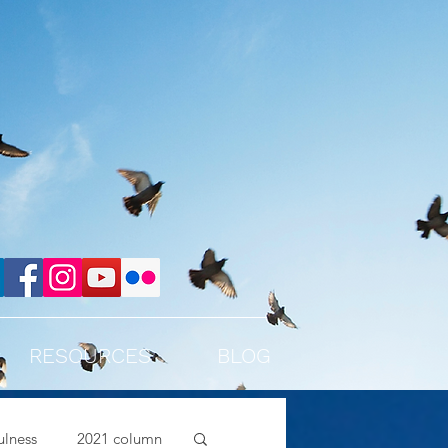
RESOURCES
BLOG
lness
2021 column