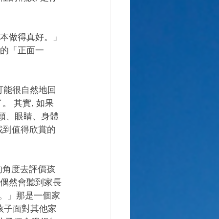
正的「正面一
。 其實, 如果
是頭、眼睛、身體
找到值得欣賞的
們偶然會聽到家長
己。」那是一個家
孩子面對其他家