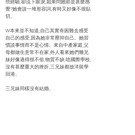
些經驗,卻流下眼淚,如果問她那是甚麼感
覺?她會說一堆形容詞,有時又好像不很貼
切。
W本來並不知道,自己其實有困難去感受
自己的感受,因為她非常壓抑自己。她習
慣談事情而不是心情。來自中產家庭,父
母都做生意常不在家,外人看來她們幾兄
妹好像過得很不俗,物質不缺,唸國際學校,
沒有甚麼重大的挫折,三兄妹都放洋留學
回港。
三兄妹同樣沒有結婚。