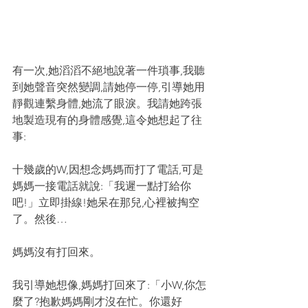
有一次,她滔滔不絕地說著一件瑣事,我聽
到她聲音突然變調,請她停一停,引導她用
靜觀連繫身體,她流了眼淚。我請她跨張
地製造現有的身體感覺,這令她想起了往
事:
十幾歲的W,因想念媽媽而打了電話,可是
媽媽一接電話就說:「我遲一點打給你
吧!」立即掛線!她呆在那兒,心裡被掏空
了。然後…
媽媽沒有打回來。
我引導她想像,媽媽打回來了:「小W,你怎
麼了?抱歉媽媽剛才沒在忙。你還好