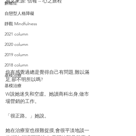
原文來源: 信報 -- 心之旅程
解離症
自戀型人格障礙
靜觀 Mindfulness
2021 column
2020 column
2019 column
2018 column
你有感覺過總是覺得自己有問題,難以滿
基模治療
足,卻不明所以嗎?
基模治療
W說她迷失和空虛。她讀商科出身,做市
場營銷的工作。
「很正路。」她說。
她在治療室也很難捉摸,會很平淡地談一