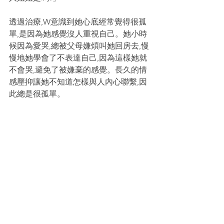
透過治療,W意識到她心底經常覺得很孤
單,是因為她感覺沒人重視自己。她小時
候因為愛哭,總被父母嫌煩叫她回房去,慢
慢地她學會了不表達自己,因為這樣她就
不會哭,避免了被嫌棄的感覺。長久的情
感壓抑讓她不知道怎樣與人內心聯繫,因
此總是很孤單。