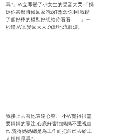
嗎?」W立即變了小女生的聲音大哭:「媽
媽你甚麼時候回家?我好想念你啊!我砌
了個好棒的模型好想給你看看……」一
秒鐘,W又變回大人,沉默地流眼淚。
我接上去替她表達心聲:「小W覺得很需
要媽媽的關注,心底好害怕媽媽不重視自
己,覺得媽媽總是為工作而把自己丟給工
人姐姐是嗎?」