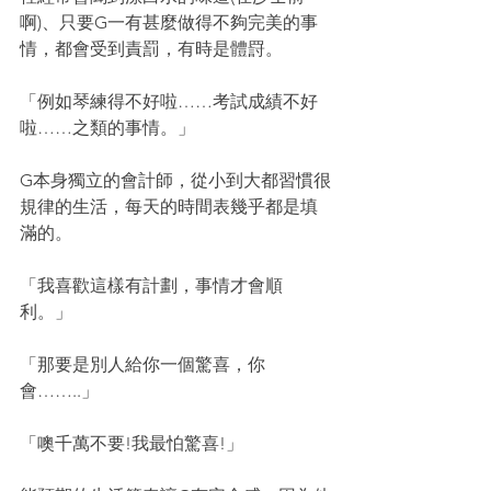
啊)、只要G一有甚麼做得不夠完美的事
情，都會受到責罰，有時是體罸。
「例如琴練得不好啦……考試成績不好
啦……之類的事情。」
G本身獨立的會計師，從小到大都習慣很
規律的生活，每天的時間表幾乎都是填
滿的。
「我喜歡這樣有計劃，事情才會順
利。」
「那要是別人給你一個驚喜，你
會……..」
「噢千萬不要!我最怕驚喜!」