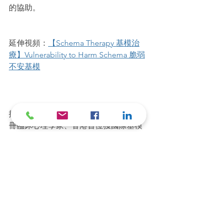
的協助。
延伸視頻：
【Schema Therapy 基模治
療】Vulnerability to Harm Schema 脆弱
不安基模
撰文: 吳崇欣_註冊臨床心理學家
香港註
冊臨床心理學家、香港首位獲國際基模
治療協會（ISST）認證的資深基模治療
師（Advance Certified Schema 
Therapist），並獲加拿大註冊資深靜觀
導師資格。現致力推廣靜觀並提供專業
心理治療服務。
www.mindfully.hk