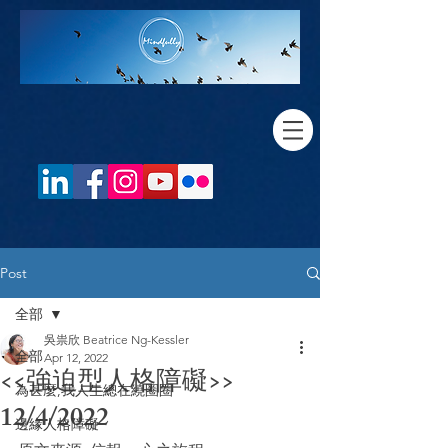
Post
全部
吳祟欣 Beatrice Ng-Kessler
全部
Apr 12, 2022
<<強迫型人格障礙>>
為甚麼,我人生總在繞圈圈
12/4/2022
邊緣人格障礙