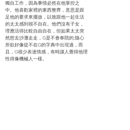
獨自工作，因為事情必然在他掌控之
中。他喜歡家裡的東西整齊，意思是跟
足他的要求來擺放，以致跟他一起生活
的太太感到很不自在。他們沒有子女，
理應活得比較自由自在，但如果太太突
然想去沙灘走走，G是不會奉陪的;隨心
所欲好像從不在G的字典中出現過，而
且，G很少表達情感，有時讓人覺得他理
性得像機械人一樣。