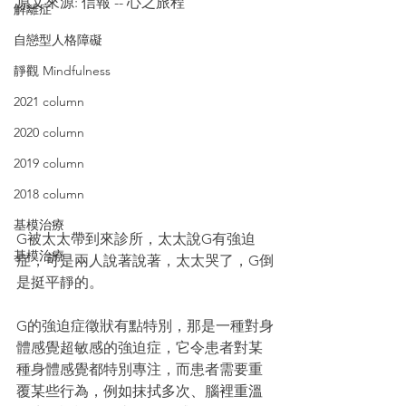
原文來源: 信報 -- 心之旅程
解離症
自戀型人格障礙
靜觀 Mindfulness
2021 column
2020 column
2019 column
2018 column
基模治療
G被太太帶到來診所，太太說G有強迫
基模治療
症，可是兩人說著說著，太太哭了，G倒
是挺平靜的。
G的強迫症徵狀有點特別，那是一種對身
體感覺超敏感的強迫症，它令患者對某
種身體感覺都特別專注，而患者需要重
覆某些行為，例如抹拭多次、腦裡重溫