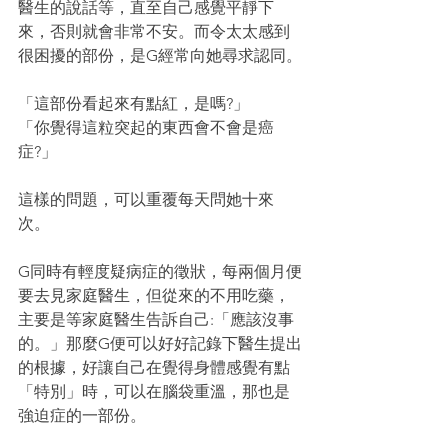
醫生的說話等，直至自己感覺平靜下
來，否則就會非常不安。而令太太感到
很困擾的部份，是G經常向她尋求認同。
「這部份看起來有點紅，是嗎?」
「你覺得這粒突起的東西會不會是癌
症?」
這樣的問題，可以重覆每天問她十來
次。
G同時有輕度疑病症的徵狀，每兩個月便
要去見家庭醫生，但從來的不用吃藥，
主要是等家庭醫生告訴自己:「應該沒事
的。」那麼G便可以好好記錄下醫生提出
的根據，好讓自己在覺得身體感覺有點
「特別」時，可以在腦袋重溫，那也是
強迫症的一部份。