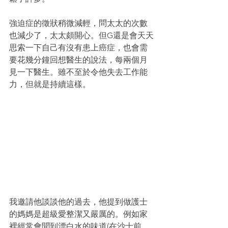
強迫症的徵狀稍微減輕，問太太的次數
也減少了，太太頗開心。但G還是會天天
思索一下自己有沒有患上癌症，也會需
要花幾分鐘回想醫生的說法，每兩個月
見一下醫生。雖不至於令他失去工作能
力，但就是持續這樣。
我邀請他談談他的過去，他提到做護士
的媽媽是超級愛整潔又嚴厲的。例如家
裡經常會聞到漂白水的味道(在沙士前