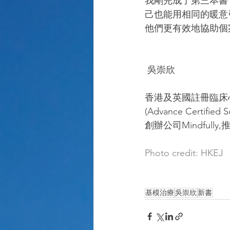
我剛完成了第三本書
己也能用相同的暖意
他們更有效地協助個
 吳崇欣
香港及英國註冊臨床
(Advance Certif
創辦公司Mindful
Photo credit: HKEJ
基模治療
吳崇欣
新書