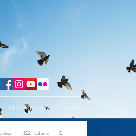
RESOURCES
BLOG
lness
2021 column