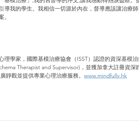
「基模治療」,我的舊督導的序文,讓我感動得熱淚盈眶。
引導我的學生。我相信一切源於內在，督導應該讓治療師更
案。
心理學家，國際基模治療協會（ISST）認證的資深基模
ied Schema Therapist and Supervisor)，並獲加拿大
ly,推廣靜觀並提供專業心理治療服務。
www.mindfully.hk