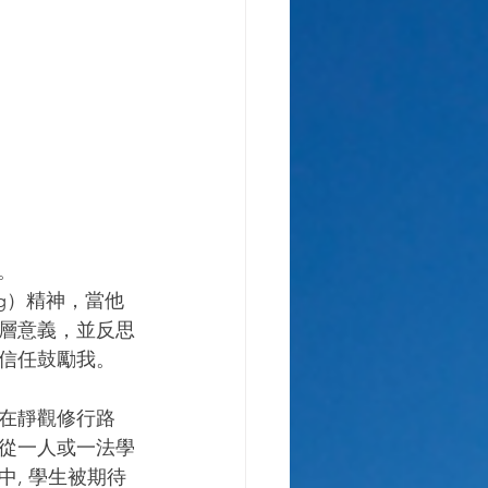
。
ng）精神，當他
層意義，並反思
信任鼓勵我。
在靜觀修行路
從一人或一法學
, 學生被期待