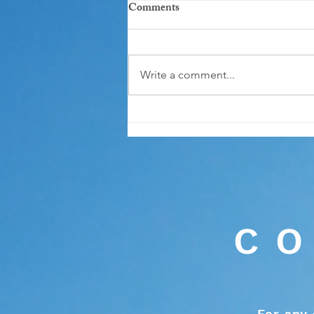
Comments
別踩過界
Write a comment...
CO
For any 