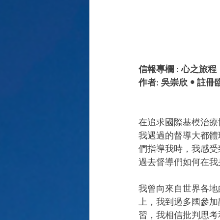
信報專欄 : 心之旅程   2
作者: 吳崇欣 • 註
在追求國際基模治療
我遇過的督導大都體現了
們指導我時，我感受
過去督導們如何在我
我曾向來自世界各地
上，我到過多國參加
習，我相信批判思考