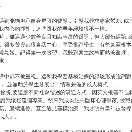
。
遇到能夠坦承自身局限的督導，引導我尋求專家幫助, 或
我內心的掙扎，這些跟我的早年經驗很不一樣。
時，雖遇過少數善良且知識豐富的督導，但大部份經驗,
。很多督導都很自我中心，享受批評學生，有些甚至根本
常氣餒。記得第一次實習，我聽到案主故事而熱淚盈眶，被
家。
導中都不被重視。這和我學習基模治療的經驗形成強烈對
色」,並無助於學生發展出「情理兼備的成人模式」。
多挫折,要適應不同社會階層的溝通方式、因英文根基不佳
曾讓我懷疑這個專業。後來我成為註冊臨床心理學家, 挑
籍、繼續進修。直至遇見基模治療，我才明白當年被督導的
成人」。