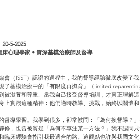
0-5-2025
冊臨床心理學家 • 資深基模治療師及督導
協會（ISST）認證的過程中，我的督導經驗徹底改變了我
基模治療中的「有限度再撫育」（limited reparenti
到被滋養和尊重。當我自己接受督導培訓，才真正理解這
身上實踐這種精神：他們適時教導、挑戰，始終以關懷和
的督導學習。我學到很多，卻常被問：「為何換督導？」
靜修，也曾被質疑「為何不專注某一方法？」我不認同只
和臨床經驗會指引我最適合的路。這觀點也許與我國文化中