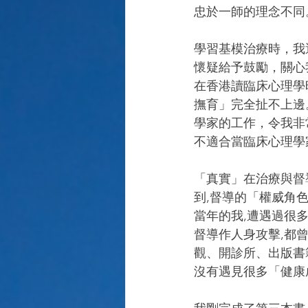
忠於一師的理念不同
學習基模治療時，我
懷疑給予鼓勵，關心
在香港讀臨床心理學
撫育」完全扯不上邊
學家的工作，令我非
不適合當臨床心理學
「真實」在治療與督
到,督導的「權威角
當年的我,遭遇過很
督導作人身攻擊,都
觀、開診所、出版書
沒有遇見很多「健康