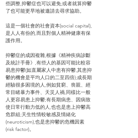
些調整,抑鬱症也可以避免;或者就算抑鬱
了也可能更早地被邀請去尋求協助。
這是一個社會的社會資本(social capital),
是人人有份的,而且對個人精神健康有保
護作用。
抑鬱症的成因複雜,根據《精神疾病診斷
及統計手冊》,有些人的基因可能比較容
易患抑鬱(如直屬家人中患有抑鬱,其患抑
鬱的機會是平均人口的二至四倍);成長期
經驗很多困境的人,例如貧窮、喪親、經
常目睹暴力事件、天災人禍,同樣比一般
人更容易患上抑鬱;有長期病患、因病致
使日常行動力低的人,也也是患上抑鬱高
危群組;天生性情較敏感及情緒化
(neuroticism),也是患抑鬱的危機因素
(risk factor)。