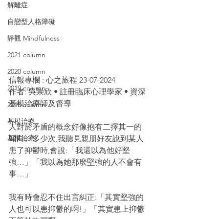
解離症
自戀型人格障礙
靜觀 Mindfulness
2021 column
2020 column
信報專欄 : 心之旅程 23-07-2024
2019 column
作者: 吳崇欣 • 註冊臨床心理學家 • 資深
基模治療師及督導
2018 column
基模治療
人對於矛盾的概念好像抱有二擇其一的
基模治療
傾向。多少次,我聽見親朋好友說到某人
患了抑鬱時,會說:「我還以為他好堅
強…」「我以為她那麼堅強的人不會有
事…」
我有時會忍不住出言糾正:「其實堅強的
人也可以患抑鬱的啊!」「其實患上抑鬱