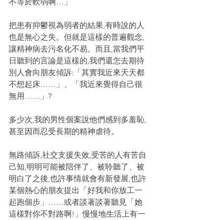
不等於軟弱啊…」
把患有抑鬱視為弱者的結果,有時說的人
也是無心之失。但就是這樣的普遍觀念,
讓精神病去污名化不易。而且,當我們平
日聽到的言論是這樣的,我們還怎去期待
別人會向朋友傾訴:「其實我近來天天都
不想起床……」、「我近來覺得自己很
無用……」?
多少次,我的男性個案說他們感到多羞恥,
甚至因而忍受長期的精神虐待。
無路傾訴,社交支援失效,受苦的人有苦自
己知,明明可能被陪伴了、被聆聽了、被
明白了之後,也許事情就會有新發展,也許
某個熱心的朋友提出「好我和你放工一
起跑個步」……或者談著談著聽見「她
這樣對你不對路啊!」慢慢地生活上有一