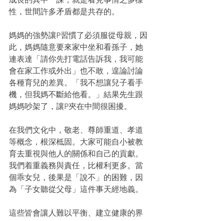
性，世間許多矛盾都是共存的。
媽媽的強勢讓P習慣了必須服從母親，因
此，媽媽隨意要來家中坐和看孫子，她
連表達「請你先打電話告訴我，我可能
會在家工作或外出」也不敢，遑論討論
各種育兒的差異。「我不想讓兒子看手
機，但我媽不斷給他看。」結果先生跟
媽媽吵架了，讓P夾在中間很困擾。
在我們文化中，敬老、尊師重道、孝道
等概念，根深柢固。大家可能自小被教
育去重視與他人的關係和自己的貢獻。
我們着重義務與責任，比權利更多。當
個乖女兒，後果是「說不」的困難，因
為「子女聽從父母」這件事天經地義。
這些皆會讓人難以平衡、建立健康的界