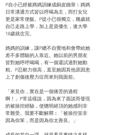
P自小已經被媽媽訓練成銅皮鐵骨︰媽媽
日常溝通方式皆以呼喝為主，而打女兒
更是家常便飯。P從小已很獨立，幾歲就
自己走路上學，加上是資優生，連大學
18歲就念完。
媽媽的訓練，讓P總不自覺地和會帶給她
差不多體驗的人靠近。她以前的男朋友
皆對她呼呼喝喝，有一個還試過對她動
粗。P忍耐力很高，直至她因其他原因患
上了創傷後壓力症而來到我面前。
「來見你，實在是一個痛苦的過程
啊！」P常這樣說，因為來了面談而發現
的被操控經驗，使聰明絕頂的她感到非
常難受。我要不斷解釋︰「被操控並非
因為你笨，而是因為你太善良。」
成長的其中一課，就是看見事情之多樣