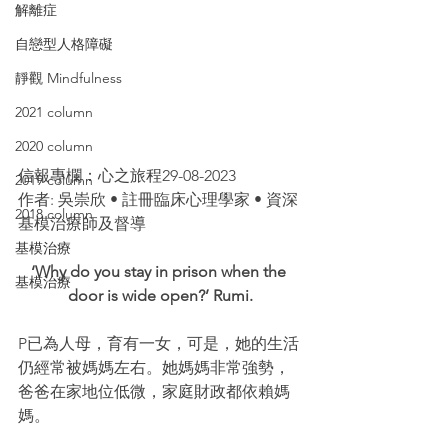
解離症
自戀型人格障礙
靜觀 Mindfulness
2021 column
2020 column
信報專欄：心之旅程29-08-2023
2019 column
作者: 吳崇欣 • 註冊臨床心理學家 • 資深
2018 column
基模治療師及督導
基模治療
‘Why do you stay in prison when the 
基模治療
door is wide open?’ Rumi.
P已為人母，育有一女，可是，她的生活
仍經常被媽媽左右。她媽媽非常強勢，
爸爸在家地位低微，家庭財政都依賴媽
媽。