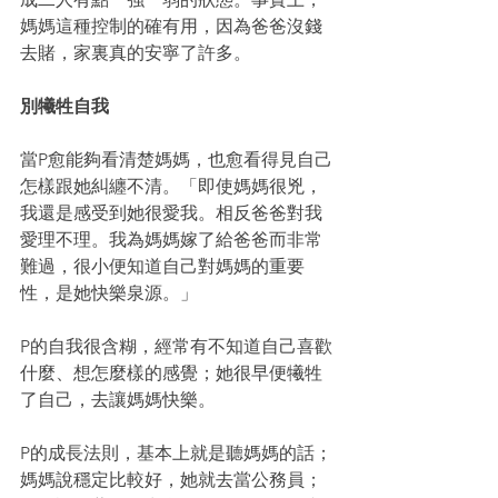
媽媽這種控制的確有用，因為爸爸沒錢
去賭，家裏真的安寧了許多。
別犧牲自我
當P愈能夠看清楚媽媽，也愈看得見自己
怎樣跟她糾纏不清。「即使媽媽很兇，
我還是感受到她很愛我。相反爸爸對我
愛理不理。我為媽媽嫁了給爸爸而非常
難過，很小便知道自己對媽媽的重要
性，是她快樂泉源。」
P的自我很含糊，經常有不知道自己喜歡
什麼、想怎麼樣的感覺；她很早便犧牲
了自己，去讓媽媽快樂。
P的成長法則，基本上就是聽媽媽的話；
媽媽說穩定比較好，她就去當公務員；