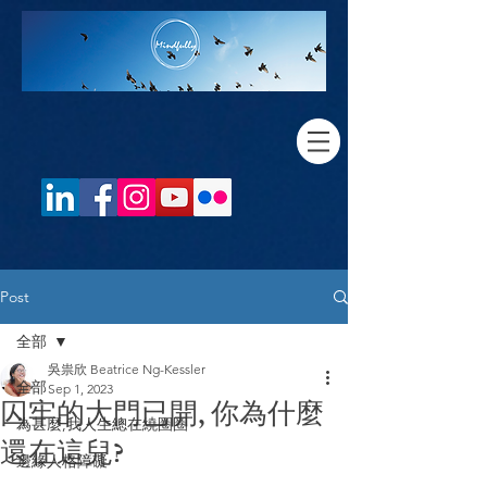
Post
全部
吳祟欣 Beatrice Ng-Kessler
全部
Sep 1, 2023
囚牢的大門已開, 你為什麼
為甚麼,我人生總在繞圈圈
還在這兒?
邊緣人格障礙