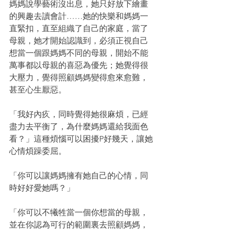
媽媽說學藝術沒出息，她只好放下繪畫
的興趣去讀會計……她的快樂和媽媽一
直緊扣，直至組織了自己的家庭，當了
母親，她才開始認識到，必須正視自己
想當一個跟媽媽不同的母親，開始不能
萬事都以母親的喜惡為優先；她覺得很
大壓力，覺得照顧媽媽變得愈來愈難，
甚至心生厭惡。
「我好內疚，同時覺得她很麻煩，已經
盡力去平衡了，為什麼媽媽還給我面色
看？」這種煩惱可以困擾P好幾天，讓她
心情煩躁委屈。
「你可以讓媽媽擁有她自己的心情，同
時好好愛她嗎？」
「你可以不犧牲當一個你想當的母親，
並在你認為可行的範圍裏去照顧媽媽，