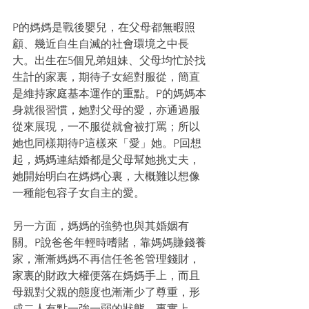
P的媽媽是戰後嬰兒，在父母都無暇照
顧、幾近自生自滅的社會環境之中長
大。出生在5個兄弟姐妹、父母均忙於找
生計的家裏，期待子女絕對服從，簡直
是維持家庭基本運作的重點。P的媽媽本
身就很習慣，她對父母的愛，亦通過服
從來展現，一不服從就會被打罵；所以
她也同樣期待P這樣來「愛」她。P回想
起，媽媽連結婚都是父母幫她挑丈夫，
她開始明白在媽媽心裏，大概難以想像
一種能包容子女自主的愛。
另一方面，媽媽的強勢也與其婚姻有
關。P說爸爸年輕時嗜賭，靠媽媽賺錢養
家，漸漸媽媽不再信任爸爸管理錢財，
家裏的財政大權便落在媽媽手上，而且
母親對父親的態度也漸漸少了尊重，形
成二人有點一強一弱的狀態。事實上，