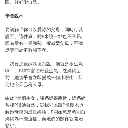
限、好好愛自己。
學會說不
要講解「你可以愛你的父母，同時可以
說不」這件事，對P來說一點也不容易。
因為當有一個強勢、權威型父母，不聽
話等同於不敬和不孝。
「我要是跟媽媽坦白說，她就會很生氣
啊！」P非常害怕母親生氣，在媽媽面
前，她幾乎會立即變成一個小學生，即
使她今天已為人母。
由於P是獨生女，和媽媽很親近，媽媽經
常和P談她自己，讓我可以跟P慢慢地拆
解她母親的成長經驗，P開始愈來愈明白
媽媽為什麼這樣，而她們的關係就開始
鬆綁。