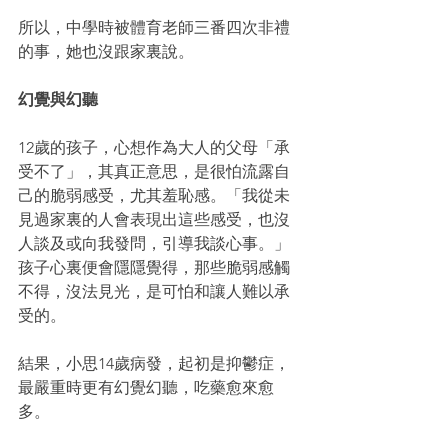
所以，中學時被體育老師三番四次非禮
的事，她也沒跟家裏說。
幻覺與幻聽
12歲的孩子，心想作為大人的父母「承
受不了」，其真正意思，是很怕流露自
己的脆弱感受，尤其羞恥感。「我從未
見過家裏的人會表現出這些感受，也沒
人談及或向我發問，引導我談心事。」
孩子心裏便會隱隱覺得，那些脆弱感觸
不得，沒法見光，是可怕和讓人難以承
受的。
結果，小思14歲病發，起初是抑鬱症，
最嚴重時更有幻覺幻聽，吃藥愈來愈
多。