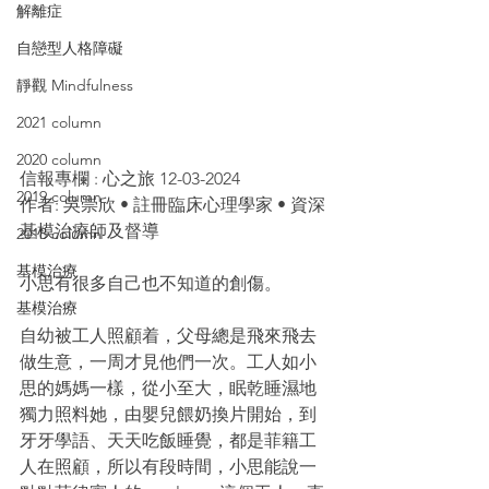
解離症
自戀型人格障礙
靜觀 Mindfulness
2021 column
2020 column
信報專欄 : 心之旅 12-03-2024
2019 column
作者: 吳崇欣 • 註冊臨床心理學家 • 資深
基模治療師及督導
2018 column
基模治療
小思有很多自己也不知道的創傷。
基模治療
自幼被工人照顧着，父母總是飛來飛去
做生意，一周才見他們一次。工人如小
思的媽媽一樣，從小至大，眠乾睡濕地
獨力照料她，由嬰兒餵奶換片開始，到
牙牙學語、天天吃飯睡覺，都是菲籍工
人在照顧，所以有段時間，小思能說一