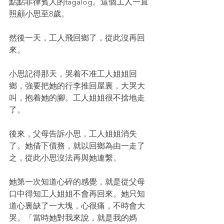
點點菲律賓人的tagalog。這個工人一直
照顧小思至8歲。
然後一天，工人飛回鄉了，從此沒再回
來。
小思記得那天，哭着不准工人姐姐回
鄉，強要把她的行李推回屋裏，大哭大
叫，抱着她的腳。工人姐姐很不捨地走
了。
後來，父母告訴小思，工人姐姐消失
了。她借下債務，就以回鄉為由一走了
之，從此小思沒法再與她連繫。
她第一次知道心碎的感覺，就是從父母
口中得知工人姐姐不會再回來。她只知
道心裏缺了一大塊，心很痛，不時會大
哭。「當時她對我來說，就是我的媽