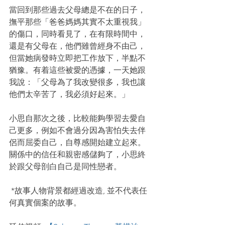
當回到那些過去父母總是不在的日子，
撫平那些「爸爸媽媽其實不太重視我」
的傷口，同時看見了，在有限時間中，
還是有父母在，他們雖曾經身不由己，
但當她病發時立即把工作放下，半點不
猶豫。有着這些被愛的憑據，一天她跟
我說：「父母為了我改變很多，我也讓
他們太辛苦了，我必須好起來。」
小思自那次之後，比較能夠學習去愛自
己更多，例如不會過分因為害怕失去伴
侶而屈委自己，自尊感開始建立起來。
關係中的信任和親密感儲夠了，小思終
於跟父母剖白自己是同性戀者。
 *故事人物背景都經過改造, 並不代表任
何真實個案的故事。