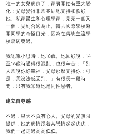
唯一的女兒病倒了，家裏開始有重大變
化；父母變得非常團結地支持和照顧
她。私家醫生和心理學家，見完一個又
一個，見到合適為止。轉去國際學校避
開同學的奇怪目光，因為在傳統主流學
校裏病發過。
我認識小思時，她18歲。她回顧說，14
至16歲時過得很混亂，也很辛苦；「別
人常說你好幸福，父母那麼支持你；可
是，我沒法感受到。」有很長一段時
間，只有我知道她是同性戀者。
建立自尊感
不過，皇天不負有心人。父母的愛無限
提供，她的病情跟着其戀情起起伏伏，
我們一起走過高高低低。