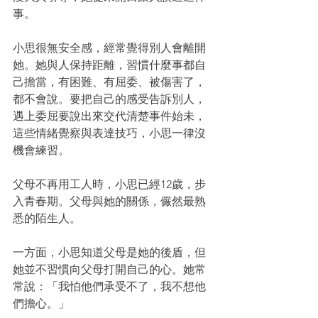
事。
小思很無安全感，經常覺得別人會離開
她。她與人保持距離，習慣什麼事都自
己擔當，有困難、有屈委、被傷害了，
都不會說。要把自己的感受告訴別人，
遇上委屈要說出來交代清楚事件始未，
這些情緒覺察與表達技巧，小思一律沒
機會練習。
父母不再用工人時，小思已經12歲，步
入青春期。父母與她的關係，儼然最熟
悉的陌生人。
一方面，小思知道父母是她的後盾，但
她並不習慣向父母打開自己的心。她常
常說：「我怕他們承受不了，我不想他
們擔心。」