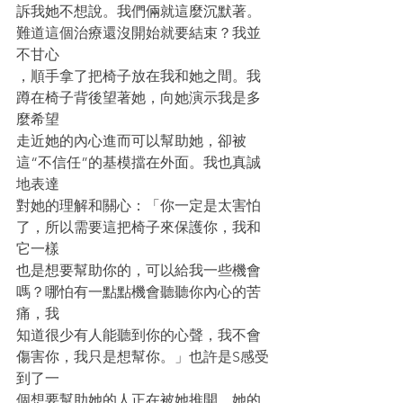
訴我她不想說。我們倆就這麼沉默著。
難道這個治療還沒開始就要結束？我並
不甘心
，順手拿了把椅子放在我和她之間。我
蹲在椅子背後望著她，向她演示我是多
麼希望
走近她的內心進而可以幫助她，卻被
這“不信任”的基模擋在外面。我也真誠
地表達
對她的理解和關心：「你一定是太害怕
了，所以需要這把椅子來保護你，我和
它一樣
也是想要幫助你的，可以給我一些機會
嗎？哪怕有一點點機會聽聽你內心的苦
痛，我
知道很少有人能聽到你的心聲，我不會
傷害你，我只是想幫你。」也許是S感受
到了一
個想要幫助她的人正在被她推開，她的