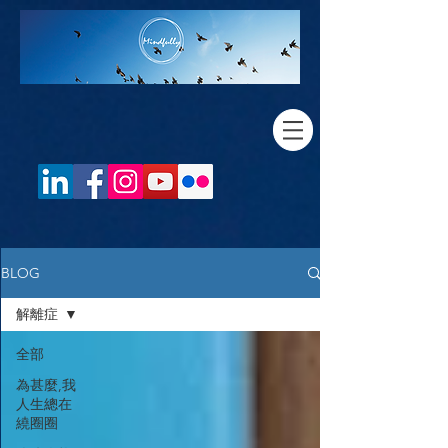
BLOG
解離症
全部
為甚麼,我
人生總在
繞圈圈